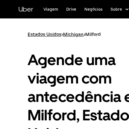
Pular
para
Uber
Viagem
Drive
Negócios
Sobre
o
conteúdo
principal
Estados Unidos
>
Michigan
>
Milford
Agende uma
viagem com
antecedência
Milford, Estad