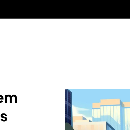
 em
os