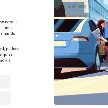
no carro e
nde uma
m quando
ford, podem
 quiser,
ncia e