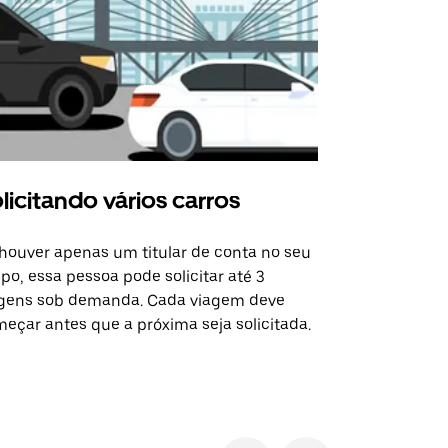
licitando vários carros
Uber Shu
houver apenas um titular de conta no seu
A opção Shut
po, essa pessoa pode solicitar até 3
selecionadas
gens sob demanda. Cada viagem deve
eventos espe
eçar antes que a próxima seja solicitada.
Verifique a 