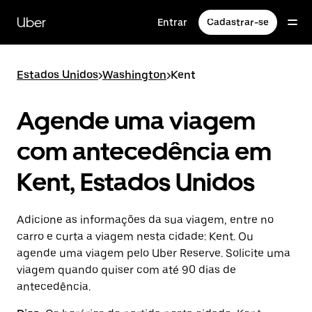
Pular
para
Uber
Entrar
Cadastrar-se
o
conteúdo
principal
Estados Unidos
>
Washington
>
Kent
Agende uma viagem
com antecedência em
Kent, Estados Unidos
Adicione as informações da sua viagem, entre no
carro e curta a viagem nesta cidade: Kent. Ou
agende uma viagem pelo Uber Reserve. Solicite uma
viagem quando quiser com até 90 dias de
antecedência.