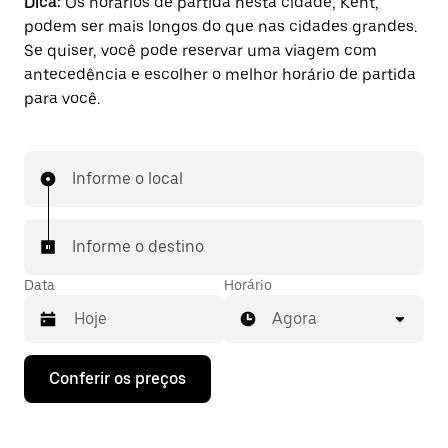
Dica:
Os horários de partida nesta cidade, Kent,
podem ser mais longos do que nas cidades grandes.
Se quiser, você pode reservar uma viagem com
antecedência e escolher o melhor horário de partida
para você.
Informe o local
Informe o destino
Data
Horário
Agora
Pressione
Conferir os preços
a
seta
para
baixo