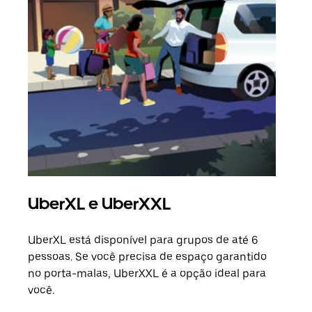
UberXL e UberXXL
Vi
UberXL está disponível para grupos de até 6
Ao c
pessoas. Se você precisa de espaço garantido
sua 
no porta-malas, UberXXL é a opção ideal para
adic
você.
dese