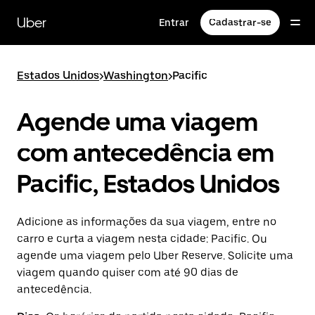
Pular
para
Uber
Entrar
Cadastrar-se
o
conteúdo
principal
Estados Unidos
>
Washington
>
Pacific
Agende uma viagem
com antecedência em
Pacific, Estados Unidos
Adicione as informações da sua viagem, entre no
carro e curta a viagem nesta cidade: Pacific. Ou
agende uma viagem pelo Uber Reserve. Solicite uma
viagem quando quiser com até 90 dias de
antecedência.