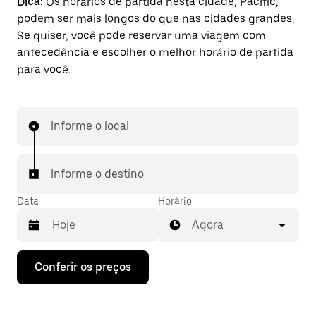
Dica:
Os horários de partida nesta cidade, Pacific,
podem ser mais longos do que nas cidades grandes.
Se quiser, você pode reservar uma viagem com
antecedência e escolher o melhor horário de partida
para você.
Informe o local
Informe o destino
Data
Horário
Agora
Pressione
Conferir os preços
a
seta
para
baixo