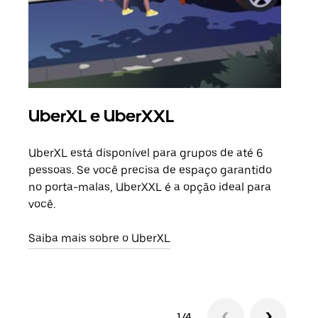
UberXL e UberXXL
Vi
UberXL está disponível para grupos de até 6
Ao c
pessoas. Se você precisa de espaço garantido
sua 
no porta-malas, UberXXL é a opção ideal para
adic
você.
dese
Saiba mais sobre o UberXL
Saib
1/4