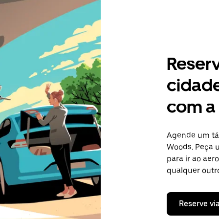
Reser
cidad
com a
Agende um táx
Woods. Peça 
para ir ao aer
qualquer outro
Reserve vi