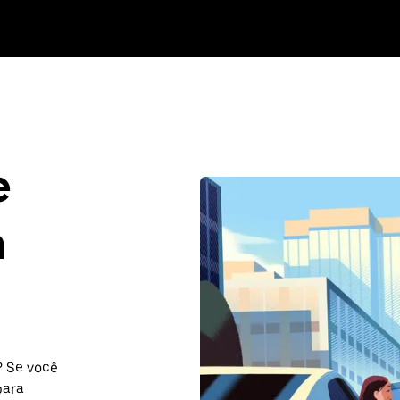
e
n
? Se você
para