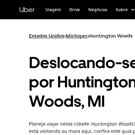
Pular
para
Uber
Viagem
Drive
Negócios
Sobre
o
conteúdo
principal
Estados Unidos
>
Michigan
>
Huntington Woods
Deslocando-s
por Huntingto
Woods, MI
Planeja viajar nesta cidade: Huntington Woods
está visitando ou mora aqui, confira este guia 