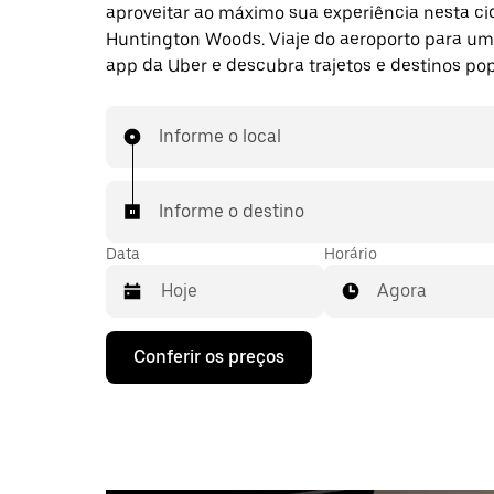
aproveitar ao máximo sua experiência nesta ci
Huntington Woods. Viaje do aeroporto para um
app da Uber e descubra trajetos e destinos pop
Informe o local
Informe o destino
Data
Horário
Agora
Pressione
Conferir os preços
a
seta
para
baixo
para
interagir
com