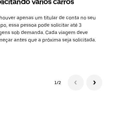
licitando vários carros
Uber Shu
houver apenas um titular de conta no seu
A opção Shut
po, essa pessoa pode solicitar até 3
selecionadas
gens sob demanda. Cada viagem deve
eventos espe
eçar antes que a próxima seja solicitada.
Verifique a 
1/2