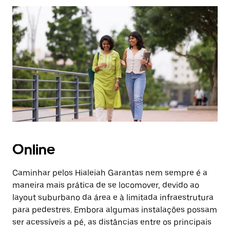
Pressione
a
tecla
“ESC”
para
fechar
o
calendário.
Online
Caminhar pelos Hialeiah Garantas nem sempre é a
maneira mais prática de se locomover, devido ao
layout suburbano da área e à limitada infraestrutura
para pedestres. Embora algumas instalações possam
ser acessíveis a pé, as distâncias entre os principais