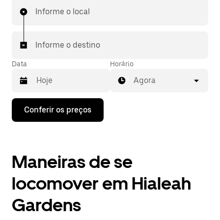
Informe o local
Informe o destino
Data
Horário
Agora
Pressione
Conferir os preços
a
seta
para
baixo
para
Maneiras de se
interagir
com
o
locomover em Hialeah
calendário
e
Gardens
selecionar
uma
data.