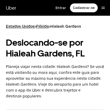
Pular
para
Uber
Entrar
Cadastrar-se
o
conteúdo
principal
Estados Unidos
>
Flórida
>
Hialeah Gardens
Deslocando-se por
Hialeah Gardens, FL
Planeja viajar nesta cidade: Hialeah Gardens? Se você
está visitando ou mora aqui, confira este guia para
aproveitar ao máximo sua experiência nesta cidade:
Hialeah Gardens. Viaje do aeroporto para um hotel
com o app da Uber e descubra trajetos e
destinos populares.