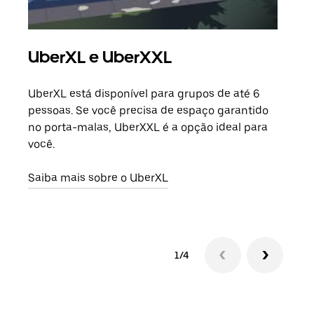
UberXL e UberXXL
Vi
UberXL está disponível para grupos de até 6
Ao c
pessoas. Se você precisa de espaço garantido
sua 
no porta-malas, UberXXL é a opção ideal para
adic
você.
dese
Saiba mais sobre o UberXL
Saib
1/4