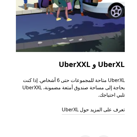
UberXL و UberXXL
الرح
UberXL متاحة للمجموعات حتى 6 أشخاص. إذا كنت
عند دع
بحاجة إلى مساحة صندوق أمتعة مضمونة، UberXXL
الجما
تلبي احتياجك.
التوصي
تعرف على المزيد حول UberXL
تعرّف 