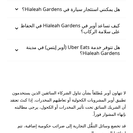
هل يمكنني استئجار سيارة في Hialeah Gardens؟
كيف تساعد أوبر في Hialeah Gardens في الحفاظ
على سلامة الركاب؟
هل تتوفر خدمة Uber Eats (أوبر إيتس) في مدينة
Hialeah Gardens؟
لا تتهاون أوبر مُطلقاً بشأن تناول الشركاء السائقين الذين يستخدمون
تطبيق أوبر المشروبات الكحولية أو تعاطيهم المخدرات. إذا كنتَ تعتقد
أن الشريك السائق تحت تأثير المخدرات أو الكحول، يرجى مطالبته
بإنهاء المشوار فوراً.
قد تخضع وسائل التنقُّل التجارية إلى ضرائب حكومية إضافية، تتم
إضافتها إلى رسوم المرور.