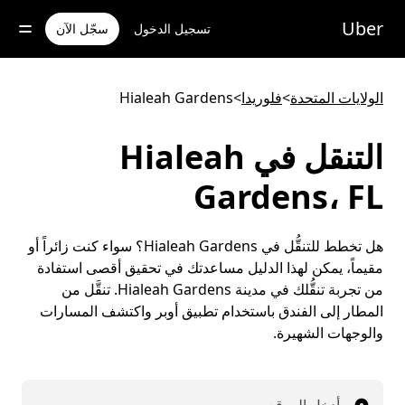
خطٍ
لوصول
Uber
تسجيل الدخول
سجّل الآن
لى
لمحتوى
لرئيسي
الولايات المتحدة
>
فلوريدا
>
Hialeah Gardens
التنقل في Hialeah
Gardens، FL
هل تخطط للتنقُّل في Hialeah Gardens؟ سواء كنت زائراً أو
مقيماً، يمكن لهذا الدليل مساعدتك في تحقيق أقصى استفادة
من تجربة تنقُّلك في مدينة Hialeah Gardens. تنقَّل من
المطار إلى الفندق باستخدام تطبيق أوبر واكتشف المسارات
والوجهات الشهيرة.