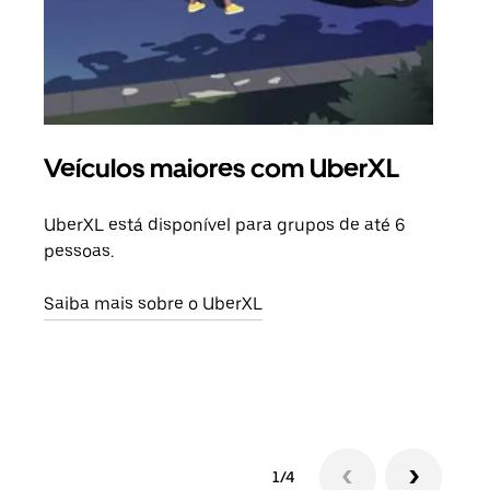
Veículos maiores com UberXL
Vi
UberXL está disponível para grupos de até 6
Ao c
pessoas.
sua 
adic
Saiba mais sobre o UberXL
dese
Saib
1/4