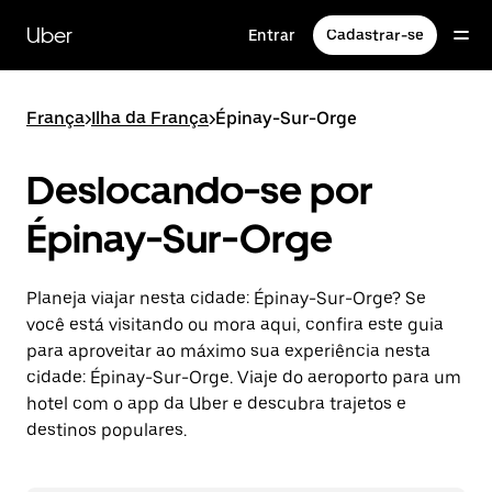
Pular
para
Uber
Entrar
Cadastrar-se
o
conteúdo
principal
França
>
Ilha da França
>
Épinay-Sur-Orge
Deslocando-se por
Épinay-Sur-Orge
Planeja viajar nesta cidade: Épinay-Sur-Orge? Se
você está visitando ou mora aqui, confira este guia
para aproveitar ao máximo sua experiência nesta
cidade: Épinay-Sur-Orge. Viaje do aeroporto para um
hotel com o app da Uber e descubra trajetos e
destinos populares.