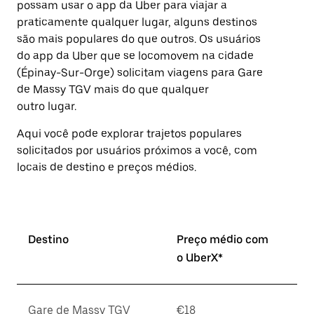
possam usar o app da Uber para viajar a
Pressione
praticamente qualquer lugar, alguns destinos
a
tecla
são mais populares do que outros. ⁠Os usuários
“ESC”
do app da Uber que se locomovem na cidade
para
(Épinay-Sur-Orge) solicitam viagens para Gare
fechar
o
de Massy TGV mais do que qualquer
calendário.
outro lugar.
Aqui você pode explorar trajetos populares
solicitados por usuários próximos a você, com
locais de destino e preços médios.
Destino
Preço médio com
o UberX*
Gare de Massy TGV
€18