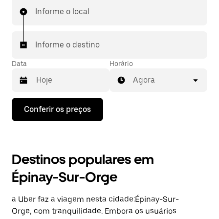
Informe o local
Informe o destino
Data
Horário
Agora
Pressione
Conferir os preços
a
seta
para
baixo
para
Destinos populares em
interagir
com
Épinay-Sur-Orge
o
calendário
e
a Uber faz a viagem nesta cidade:Épinay-Sur-
selecionar
uma
Orge, com tranquilidade. Embora os usuários
data.