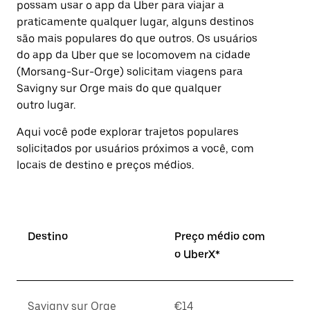
possam usar o app da Uber para viajar a
Pressione
praticamente qualquer lugar, alguns destinos
a
tecla
são mais populares do que outros. ⁠Os usuários
“ESC”
do app da Uber que se locomovem na cidade
para
(Morsang-Sur-Orge) solicitam viagens para
fechar
o
Savigny sur Orge mais do que qualquer
calendário.
outro lugar.
Aqui você pode explorar trajetos populares
solicitados por usuários próximos a você, com
locais de destino e preços médios.
Destino
Preço médio com
o UberX*
Savigny sur Orge
€14