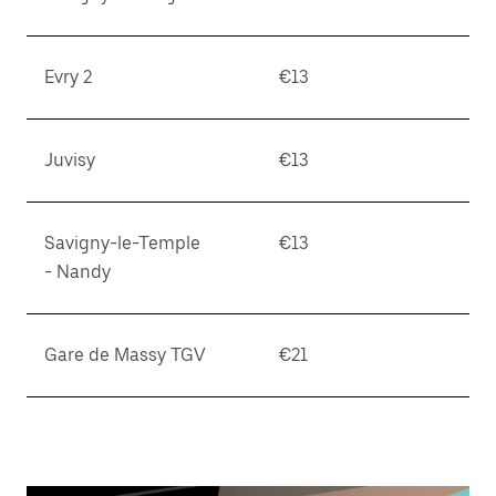
Evry 2
€13
Juvisy
€13
Savigny-le-Temple
€13
- Nandy
Gare de Massy TGV
€21