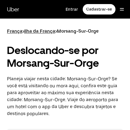
Pular
para
Uber
Entrar
Cadastrar-se
o
conteúdo
principal
França
>
Ilha da França
>
Morsang-Sur-Orge
Deslocando-se por
Morsang-Sur-Orge
Planeja viajar nesta cidade: Morsang-Sur-Orge? Se
você está visitando ou mora aqui, confira este guia
para aproveitar ao máximo sua experiência nesta
cidade: Morsang-Sur-Orge. Viaje do aeroporto para
um hotel com o app da Uber e descubra trajetos e
destinos populares.