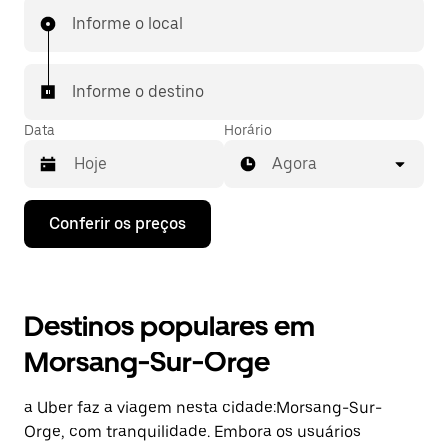
Informe o local
Informe o destino
Data
Horário
Agora
Pressione
Conferir os preços
a
seta
para
baixo
para
Destinos populares em
interagir
com
Morsang-Sur-Orge
o
calendário
e
a Uber faz a viagem nesta cidade:Morsang-Sur-
selecionar
uma
Orge, com tranquilidade. Embora os usuários
data.