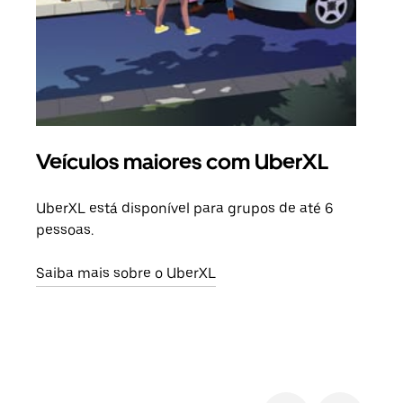
Veículos maiores com UberXL
Vi
UberXL está disponível para grupos de até 6
Ao c
pessoas.
sua 
adic
Saiba mais sobre o UberXL
dese
Saib