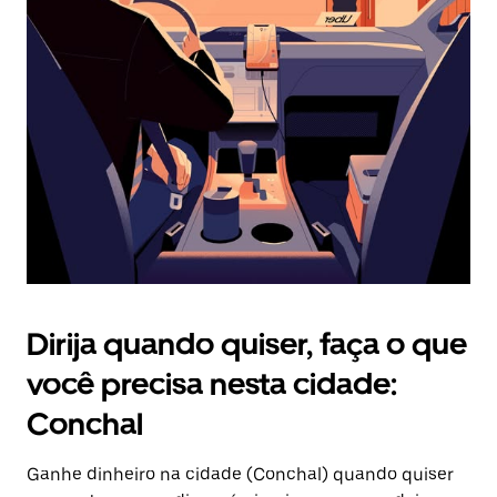
Pressione
a
tecla
“ESC”
para
fechar
o
calendário.
Dirija quando quiser, faça o que
você precisa nesta cidade:
Conchal
Ganhe dinheiro na cidade (Conchal) quando quiser