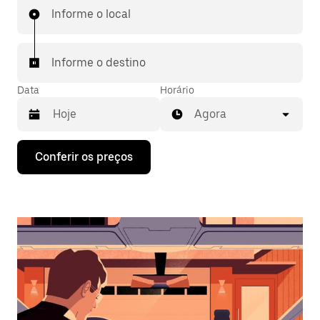
Informe o local
Informe o destino
Data
Horário
Agora
Pressione
Conferir os preços
a
seta
para
baixo
para
interagir
com
o
calendário
e
selecionar
uma
data.