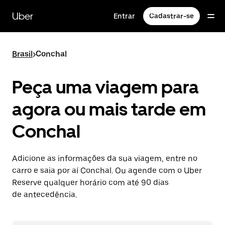
Pular
para
Uber
Entrar
Cadastrar-se
o
conteúdo
principal
Brasil
>
Conchal
Peça uma viagem para
agora ou mais tarde em
Conchal
Adicione as informações da sua viagem, entre no
carro e saia por aí Conchal. Ou agende com o Uber
Reserve qualquer horário com até 90 dias
de antecedência.