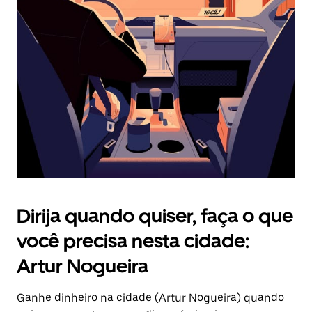
Pressione
a
tecla
“ESC”
para
fechar
o
calendário.
Dirija quando quiser, faça o que
você precisa nesta cidade:
Artur Nogueira
Ganhe dinheiro na cidade (Artur Nogueira) quando