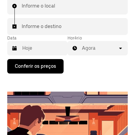
Informe o local
Informe o destino
Data
Horário
Agora
Pressione
Conferir os preços
a
seta
para
baixo
para
interagir
com
o
calendário
e
selecionar
uma
data.