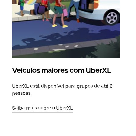
Veículos maiores com UberXL
Vi
UberXL está disponível para grupos de até 6
Ao c
pessoas.
sua 
adic
Saiba mais sobre o UberXL
dese
Saib