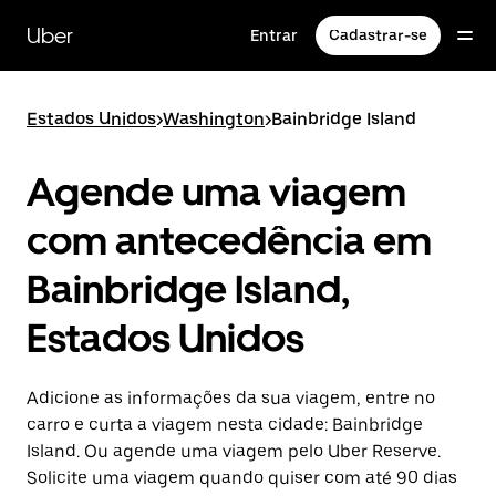
Pular
para
Uber
Entrar
Cadastrar-se
o
conteúdo
principal
Estados Unidos
>
Washington
>
Bainbridge Island
Agende uma viagem
com antecedência em
Bainbridge Island,
Estados Unidos
Adicione as informações da sua viagem, entre no
carro e curta a viagem nesta cidade: Bainbridge
Island. Ou agende uma viagem pelo Uber Reserve.
Solicite uma viagem quando quiser com até 90 dias