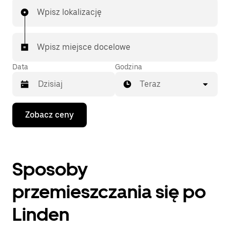
Wpisz lokalizację
Wpisz miejsce docelowe
Data
Godzina
Teraz
Naciśnij
Zobacz ceny
klawisz
strzałki
w dół,
aby
przejść
Sposoby
do
kalendarza
i wybrać
przemieszczania się po
datę.
Naciśnij
Linden
klawisz
„Escape”,
aby