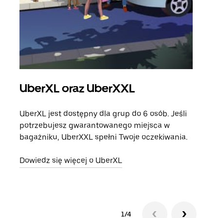
UberXL oraz UberXXL
Pr
UberXL jest dostępny dla grup do 6 osób. Jeśli
Gdy 
potrzebujesz gwarantowanego miejsca w
prze
bagażniku, UberXXL spełni Twoje oczekiwania.
doda
Dowiedz się więcej o UberXL
Dowi
1/4