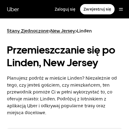
Przejdź
do
Uber
Zaloguj się
Zarejestruj się
głównej
zawartości
Stany Zjednoczone
>
New Jersey
>
Linden
Przemieszczanie się po
Linden, New Jersey
Planujesz podróż w mieście Linden? Niezależnie od
tego, czy jesteś gościem, czy mieszkańcem, ten
przewodnik pomoże Ci w pełni wykorzystać to, co
oferuje miasto: Linden. Podróżuj z lotniskiem z
aplikacją Uber i odkrywaj popularne trasy oraz
miejsca docelowe.