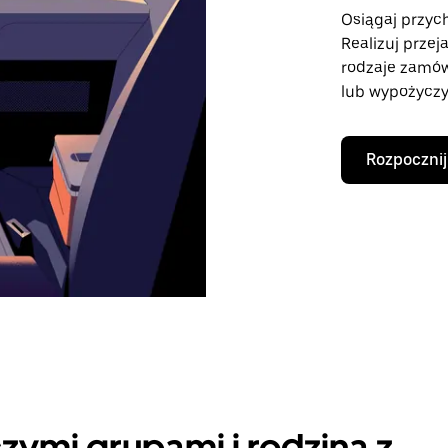
Osiągaj przyc
Realizuj przej
rodzaje zamó
lub wypożyczy
Rozpocznij
zymi grupami i rodziną z