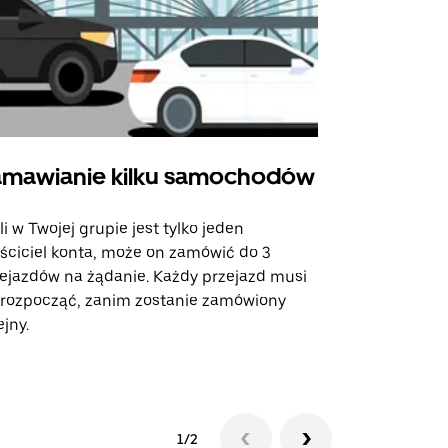
mawianie kilku samochodów
Uber Shu
li w Twojej grupie jest tylko jeden
Opcja Shutt
ściciel konta, może on zamówić do 3
trasach lot
ejazdów na żądanie. Każdy przejazd musi
miejscach w
 rozpocząć, zanim zostanie zamówiony
ejny.
Zobacz dost
1/2