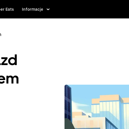
er Eats
Informacje
n
azd
iem