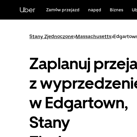
Przejdź
do
Uber
Zamów przejazd
napęd
Biznes
Ub
głównej
zawartości
Stany Zjednoczone
>
Massachusetts
>
Edgartow
Zaplanuj przej
z wyprzedzen
w Edgartown,
Stany