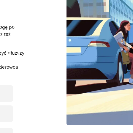
rogę po
z też
być dłuższy
z
kierowca