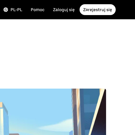
PL-PL
Pomoc
Zaloguj się
Zarejestruj się