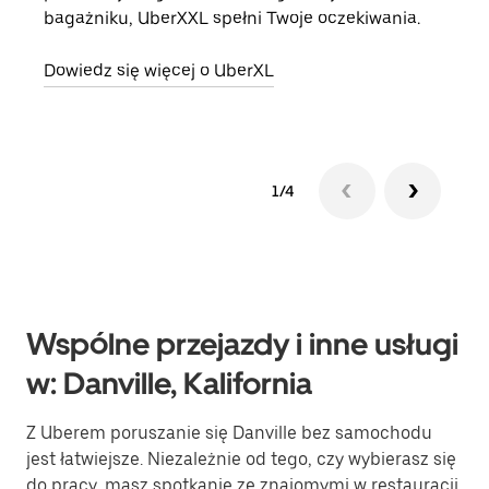
bagażniku, UberXXL spełni Twoje oczekiwania.
doda
Dowiedz się więcej o UberXL
Dowi
1/4
Wspólne przejazdy i inne usługi
w: Danville, Kalifornia
Z Uberem poruszanie się Danville bez samochodu
jest łatwiejsze. Niezależnie od tego, czy wybierasz się
do pracy, masz spotkanie ze znajomymi w restauracji,