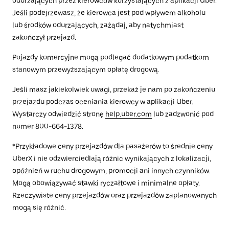
odurzających przez kierowców korzystających z aplikacji Uber.
Jeśli podejrzewasz, że kierowca jest pod wpływem alkoholu
lub środków odurzających, zażądaj, aby natychmiast
zakończył przejazd.
Pojazdy komercyjne mogą podlegać dodatkowym podatkom
stanowym przewyższającym opłatę drogową.
Jeśli masz jakiekolwiek uwagi, przekaż je nam po zakończeniu
przejazdu podczas oceniania kierowcy w aplikacji Uber.
Wystarczy odwiedzić stronę
help.uber.com
lub zadzwonić pod
numer 800-664-1378.
*Przykładowe ceny przejazdów dla pasażerów to średnie ceny
UberX i nie odzwierciedlają różnic wynikających z lokalizacji,
opóźnień w ruchu drogowym, promocji ani innych czynników.
Mogą obowiązywać stawki ryczałtowe i minimalne opłaty.
Rzeczywiste ceny przejazdów oraz przejazdów zaplanowanych
mogą się różnić.