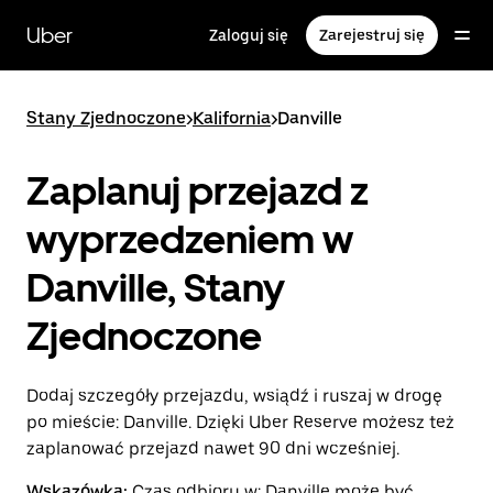
Przejdź
do
Uber
Zaloguj się
Zarejestruj się
głównej
zawartości
Stany Zjednoczone
>
Kalifornia
>
Danville
Zaplanuj przejazd z
wyprzedzeniem w
Danville, Stany
Zjednoczone
Dodaj szczegóły przejazdu, wsiądź i ruszaj w drogę
po mieście: Danville. Dzięki Uber Reserve możesz też
zaplanować przejazd nawet 90 dni wcześniej.
Wskazówka:
Czas odbioru w: Danville może być