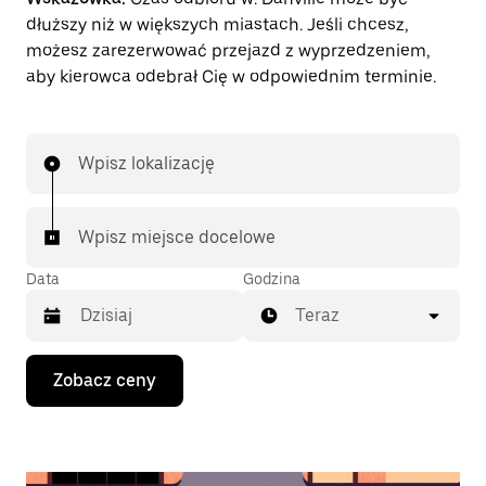
dłuższy niż w większych miastach. Jeśli chcesz,
możesz zarezerwować przejazd z wyprzedzeniem,
aby kierowca odebrał Cię w odpowiednim terminie.
Wpisz lokalizację
Wpisz miejsce docelowe
Data
Godzina
Teraz
Naciśnij
Zobacz ceny
klawisz
strzałki
w dół,
aby
przejść
do