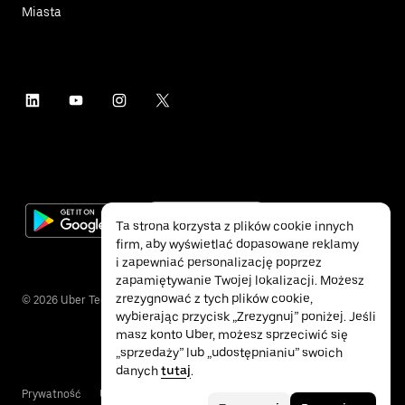
Miasta
Ta strona korzysta z plików cookie innych
firm, aby wyświetlać dopasowane reklamy
i zapewniać personalizację poprzez
zapamiętywanie Twojej lokalizacji. Możesz
zrezygnować z tych plików cookie,
©
2026
Uber Technologies Inc.
wybierając przycisk „Zrezygnuj” poniżej. Jeśli
masz konto Uber, możesz sprzeciwić się
„sprzedaży” lub „udostępnianiu” swoich
danych
tutaj
.
Prywatność
Ułatwienia dostępu
Warunki