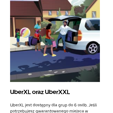
UberXL oraz UberXXL
Pr
UberXL jest dostępny dla grup do 6 osób. Jeśli
Gdy 
potrzebujesz gwarantowanego miejsca w
prze