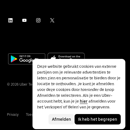
Deze website gebruikt cookies van externe
partijen om je relevante advertenties te
laten zien en personalisatie te bieden door je
locatie te onthouden. Je kunt je afmelden
©
2026
Uber Technologies Inc.
voor deze cookies door hieronder de knop
Afmelden te selecteren. Als je een Uber-
account hebt, kun je je
hier
afmelden voor
het 'verkopen' of 'delen' van je gegevens.
Privacy
Toegankelijkheid
Voorwaarden
Afmelden
Ik heb het begrepen