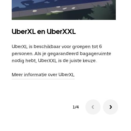
UberXL en UberXXL
Gro
UberXL is beschikbaar voor groepen tot 6
Wann
personen. Als je gegarandeerd bagageruimte
groe
nodig hebt, UberXXL is de juiste keuze.
opha
Meer informatie over UberXL
Lees
1/4