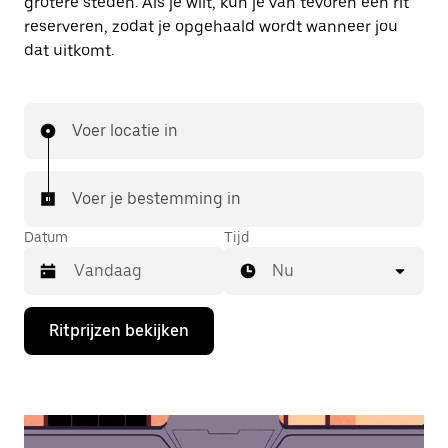
grotere steden. Als je wilt, kun je van tevoren een rit
reserveren, zodat je opgehaald wordt wanneer jou
dat uitkomt.
Voer locatie in
Voer je bestemming in
Datum
Tijd
Nu
Druk
Ritprijzen bekijken
op
de
pijl
omlaag
om
de
agenda