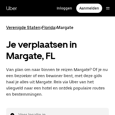
Doorgaan
naar
Uber
Inloggen
Aanmelden
hoofdinhoud
Verenigde Staten
>
Florida
>
Margate
Je verplaatsen in
Margate, FL
Van plan om naar binnen te reizen Margate? Of je nu
een bezoeker of een bewoner bent, met deze gids
haal je alles uit Margate. Reis via Uber van het
vliegveld naar een hotel en ontdek populaire routes
en bestemmingen.
Voer locatie in