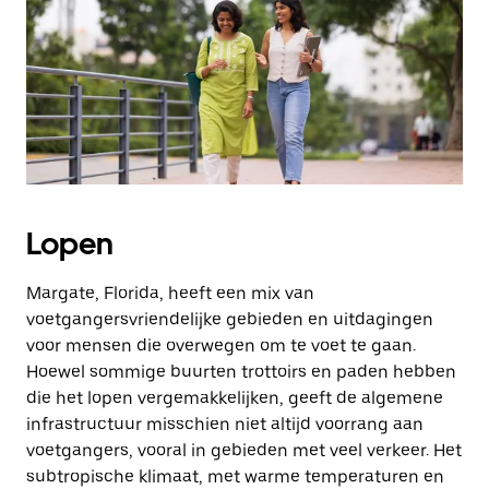
Druk
op
Escape
om
de
agenda
te
sluiten.
Lopen
Margate, Florida, heeft een mix van
voetgangersvriendelijke gebieden en uitdagingen
voor mensen die overwegen om te voet te gaan.
Hoewel sommige buurten trottoirs en paden hebben
die het lopen vergemakkelijken, geeft de algemene
infrastructuur misschien niet altijd voorrang aan
voetgangers, vooral in gebieden met veel verkeer. Het
subtropische klimaat, met warme temperaturen en