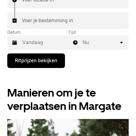
Voer je bestemming in
Datum
Tijd
Nu
Druk
Ritprijzen bekijken
op
de
pijl
omlaag
om
Manieren om je te
de
agenda
te
verplaatsen in Margate
openen
en
een
datum
te
selecteren.