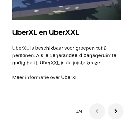
UberXL en UberXXL
Gro
UberXL is beschikbaar voor groepen tot 6
Wann
personen. Als je gegarandeerd bagageruimte
groe
nodig hebt, UberXXL is de juiste keuze.
opha
Meer informatie over UberXL
Lees
1/4