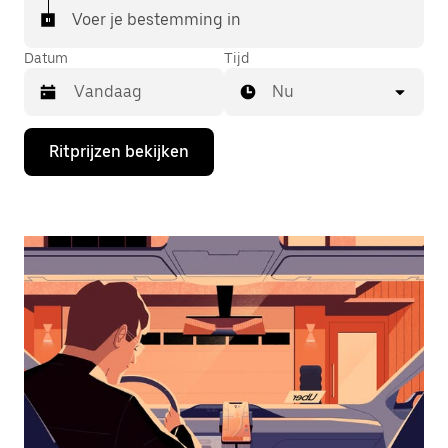
Voer je bestemming in
Datum
Tijd
Nu
Druk
Ritprijzen bekijken
op
de
pijl
omlaag
om
de
agenda
te
openen
en
een
datum
te
selecteren.
Druk
op
Escape