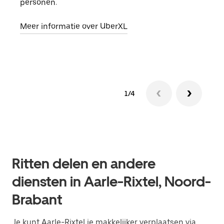
personen.
groe
opha
Meer informatie over UberXL
Lees
1/4
Ritten delen en andere
diensten in Aarle-Rixtel, Noord-
Brabant
Je kunt Aarle-Rixtel je makkelijker verplaatsen via