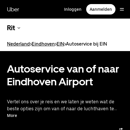
Doorgaan
naar
Uber
Inloggen
Aanmelden
hoofdinhoud
Rit
Nederland
>
Eindhoven
>
EIN
>
Autoservice bij EIN
Autoservice van of naar
Eindhoven Airport
Vertel ons over je reis en we laten je weten wat de
beste opties zijn om van of naar de luchthaven te
reizen. Je ziet vooraf de prijzen, zonder verrassingen.
More