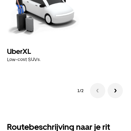
UberXL
U
Low-cost SUVs.
L
1/2
Routebeschrijving naar je rit