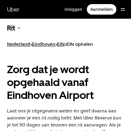
Doorgaan
naar
Uber
Inloggen
Aanmelden
hoofdinhoud
Rit
Nederland
>
Eindhoven
>
EIN
>
EIN ophalen
Zorg dat je wordt
opgehaald vanaf
Eindhoven Airport
Laat ons je ritgegevens weten en geef daarna aan
wanneer je een rit nodig hebt. Met Uber Reserve kun
je tot 90 dagen van tevoren een rit aanvragen. Als je