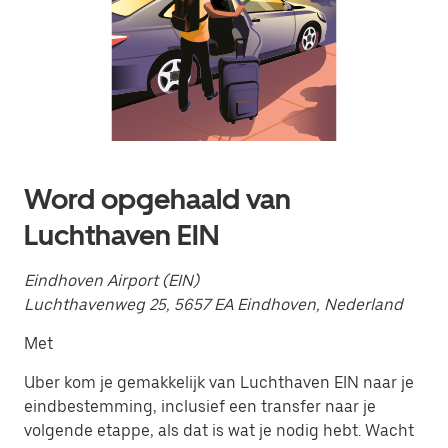
te
openen
en
een
datum
te
selecteren.
Druk
op
Escape
om
Word opgehaald van
de
agenda
Luchthaven EIN
te
sluiten.
Eindhoven Airport (EIN)
Luchthavenweg 25, 5657 EA Eindhoven, Nederland
Met
Uber kom je gemakkelijk van Luchthaven EIN naar je
eindbestemming, inclusief een transfer naar je
volgende etappe, als dat is wat je nodig hebt. Wacht