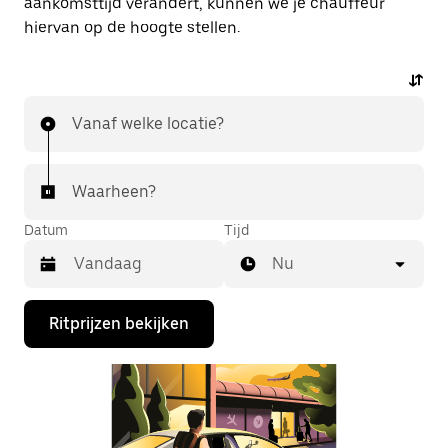
aankomsttijd verandert, kunnen we je chauffeur
hiervan op de hoogte stellen.
Vanaf welke locatie?
Waarheen?
Datum
Tijd
Nu
Druk
Ritprijzen bekijken
op
de
pijl
omlaag
om
de
agenda