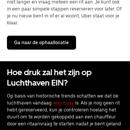
niet langer en vraag meteen een rit aan. Je kunt ook
in een paar simpele stappen reserveren voor later. Of
je nu nieuw bent in of er al woont, Uber staat voor je
klaar.
Ga naar de ophaallocatie
Hoe druk zal het zijn op
Luchthaven EIN?
Op basis van historische trends schatten we dat de
luchthaven vandaag
very busy
is. Als je nog geen rit
hebt gereserveerd, kun je controleren hoelang het
duurt om te worden gekoppeld aan een chauffeur
door een ritaanvraag te starten nadat je bent geland.