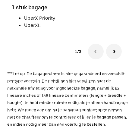
1 stuk bagage
2 s
UberX Priority
UberXL
1/3
***Let op: De bagageruimte is niet gegarandeerd en verschilt
per type voertuig. De richtlijnen hier verwijzen naar de
maximale afmeting voor ingecheckte bagage, namelijk 62
lineaire inches of 158 lineaire centimeters (lengte + breedte +
hoogte). Je hebt minder ruimte nodig als je alleen handbagage
hebt. We raden aan om na je aanvraag contact op te nemen
met de chauffeur om te controleren of jij en je bagage passen,
en indien nodig meer dan één voertuig te bestellen.