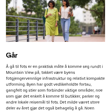
knappen
for
å
lukke
kalenderen.
Går
Å gå til fots er en praktisk måte å komme seg rundt i
Mountain View på, takket være byens
fotgjengervennlige infrastruktur og relativt kompakte
utforming. Byen har godt vedlikeholdte fortau,
gangfelt og stier som forbinder viktige områder, noe
som gjør det enkelt å komme til butikker, parker og
andre lokale reisemål til fots. Det milde været store
deler av året gjør det også behagelig å gå. Noen