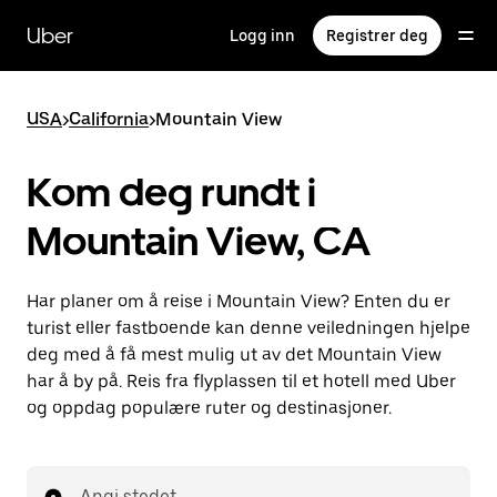
Hopp
til
Uber
Logg inn
Registrer deg
hovedinnholdet
USA
>
California
>
Mountain View
Kom deg rundt i
Mountain View, CA
Har planer om å reise i Mountain View? Enten du er
turist eller fastboende kan denne veiledningen hjelpe
deg med å få mest mulig ut av det Mountain View
har å by på. Reis fra flyplassen til et hotell med Uber
og oppdag populære ruter og destinasjoner.
Angi stedet