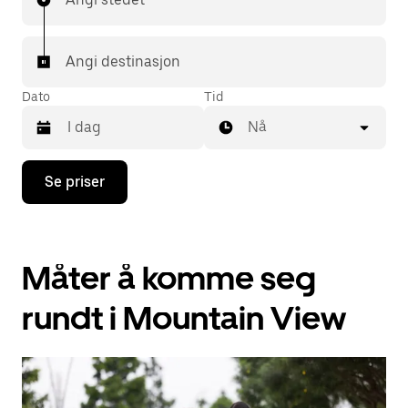
Angi destinasjon
Dato
Tid
Nå
Trykk
Se priser
på
piltast
ned
for
å
Måter å komme seg
åpne
kalenderen
og
rundt i Mountain View
velge
en
dato.
Trykk
på
Esc-