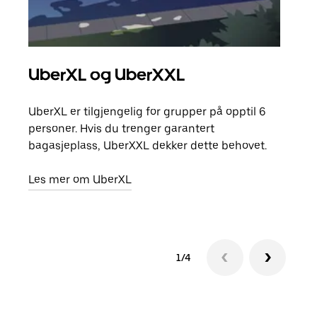
UberXL og UberXXL
Gr
UberXL er tilgjengelig for grupper på opptil 6
Når d
personer. Hvis du trenger garantert
grup
bagasjeplass, UberXXL dekker dette behovet.
hent
Les mer om UberXL
Finn
1/4