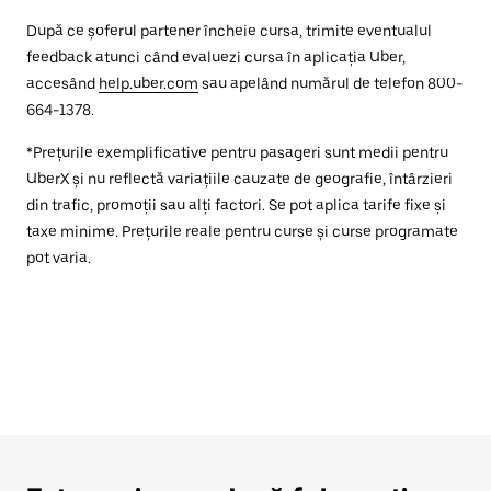
După ce șoferul partener încheie cursa, trimite eventualul
feedback atunci când evaluezi cursa în aplicația Uber,
accesând
help.uber.com
sau apelând numărul de telefon 800-
664-1378.
*Prețurile exemplificative pentru pasageri sunt medii pentru
UberX și nu reflectă variațiile cauzate de geografie, întârzieri
din trafic, promoții sau alți factori. Se pot aplica tarife fixe și
taxe minime. Prețurile reale pentru curse și curse programate
pot varia.