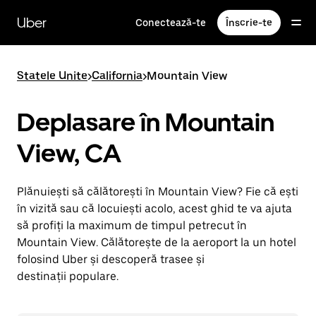
Accesează
direct
Uber
Conectează-te
Înscrie-te
conținutul
principal
Statele Unite
>
California
>
Mountain View
Deplasare în Mountain
View, CA
Plănuiești să călătorești în Mountain View? Fie că ești
în vizită sau că locuiești acolo, acest ghid te va ajuta
să profiți la maximum de timpul petrecut în
Mountain View. Călătorește de la aeroport la un hotel
folosind Uber și descoperă trasee și
destinații populare.