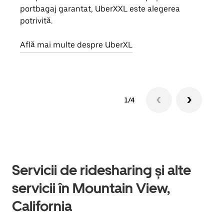
portbagaj garantat, UberXXL este alegerea
prop
potrivită.
Află
Află mai multe despre UberXL
1/4
Servicii de ridesharing și alte
servicii în Mountain View,
California