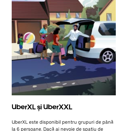
UberXL și UberXXL
Căl
UberXL este disponibil pentru grupuri de până
Când 
la 6 persoane. Dacă ai nevoie de spațiu de
de g