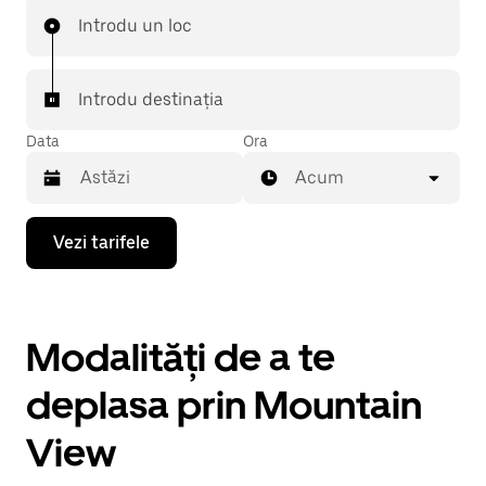
Introdu un loc
Introdu destinația
Data
Ora
Acum
Pentru
Vezi tarifele
a
deschide
calendarul
și
a
Modalități de a te
selecta
o
dată,
deplasa prin Mountain
apasă
pe
View
tasta
cu
săgeata