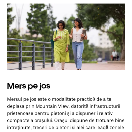
îndreptată
în
jos.
Închide
calendarul
apăsând
pe
butonul
Escape.
Mers pe jos
Mersul pe jos este o modalitate practică de a te
deplasa prin Mountain View, datorită infrastructurii
prietenoase pentru pietoni și a dispunerii relativ
compacte a orașului. Orașul dispune de trotuare bine
întreținute, treceri de pietoni și alei care leagă zonele