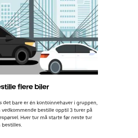
stille flere biler
Uber Shu
s det bare er én kontoinnehaver i gruppen,
Vårt shuttle-
 vedkommende bestille opptil 3 turer på
utvalgte fly
espørsel. Hver tur må starte før neste tur
arrangement
 bestilles.
Se tilgjenge