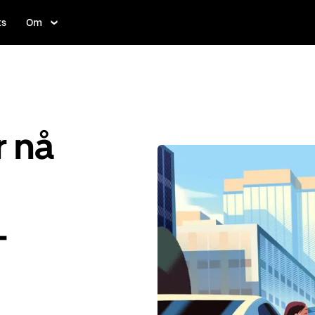
ts
Om
r nå
-