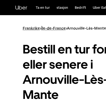
Hopp
til
Uber
Ta en tur
stasjon
Bedrift
Uber Ea
hovedinnholdet
Frankrike
>
Île-de-France
>
Arnouville-Lès-Mante
Bestill en tur fo
eller senere i
Arnouville-Lès
Mante