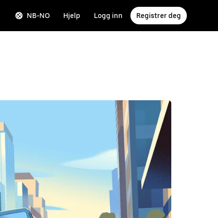
NB-NO
Hjelp
Logg inn
Registrer deg