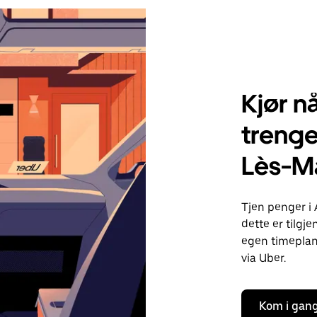
Kjør nå
trenge
Lès-M
Tjen penger i
dette er tilgje
egen timeplan.
via Uber.
Kom i gan