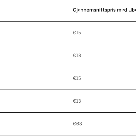
Gjennomsnittspris med Ub
€15
€18
€15
€13
€68