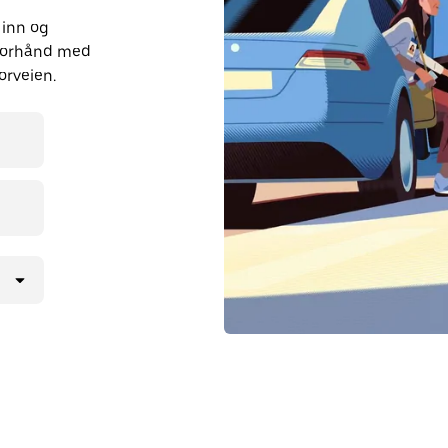
 inn og
 forhånd med
orveien.