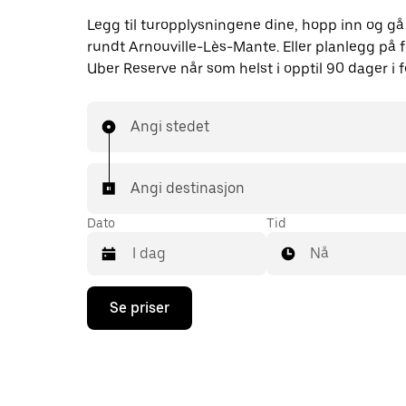
Legg til turopplysningene dine, hopp inn og gå
rundt Arnouville-Lès-Mante. Eller planlegg på
Uber Reserve når som helst i opptil 90 dager i f
Angi stedet
Angi destinasjon
Dato
Tid
Nå
Trykk
Se priser
på
piltast
ned
for
å
åpne