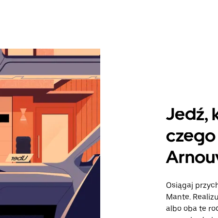
Jedź, 
czego 
Arnou
Osiągaj przych
Mante. Realizu
albo oba te r