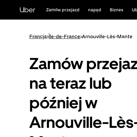
Przejdź
do
Uber
Zamów przejazd
napęd
Biznes
Ub
głównej
zawartości
Francja
>
Île-de-France
>
Arnouville-Lès-Mante
Zamów przeja
na teraz lub
później w
Arnouville-Lès