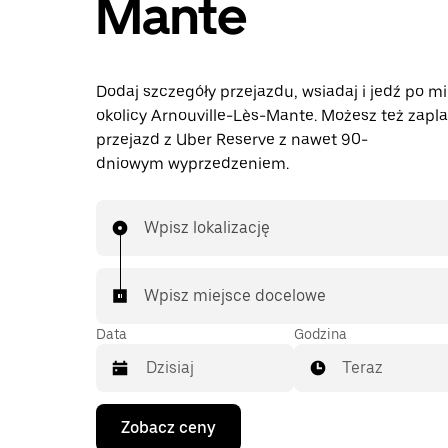
Mante
Dodaj szczegóły przejazdu, wsiadaj i jedź po mi
okolicy Arnouville-Lès-Mante. Możesz też zap
przejazd z Uber Reserve z nawet 90-
dniowym wyprzedzeniem.
Wpisz lokalizację
Wpisz miejsce docelowe
Data
Godzina
Teraz
Naciśnij
Zobacz ceny
klawisz