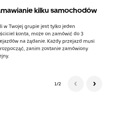
mawianie kilku samochodów
Uber Shu
li w Twojej grupie jest tylko jeden
Opcja Shutt
ściciel konta, może on zamówić do 3
trasach lot
ejazdów na żądanie. Każdy przejazd musi
miejscach w
 rozpocząć, zanim zostanie zamówiony
ejny.
Zobacz dost
1/2