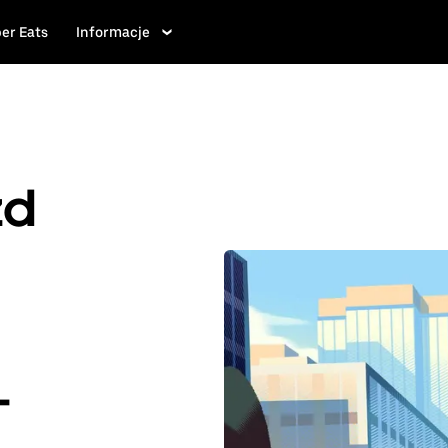
er Eats
Informacje
zd
-