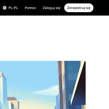
PL-PL
Pomoc
Zaloguj się
Zarejestruj się