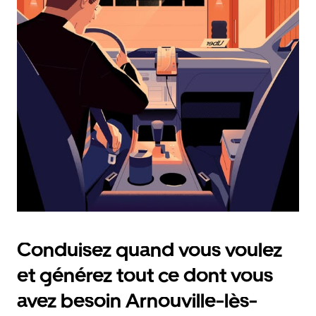
et
sélectionner
une
date.
Appuyez
sur
la
touche
Échap
pour
fermer
le
calendrier.
Conduisez quand vous voulez
et générez tout ce dont vous
avez besoin Arnouville-lès-