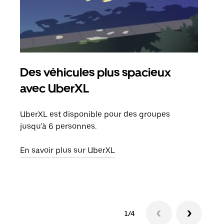
Des véhicules plus spacieux
Tra
avec UberXL
Lors
de v
UberXL est disponible pour des groupes
peut
jusqu'à 6 personnes.
ou s
En savoir plus sur UberXL
En sa
1/4