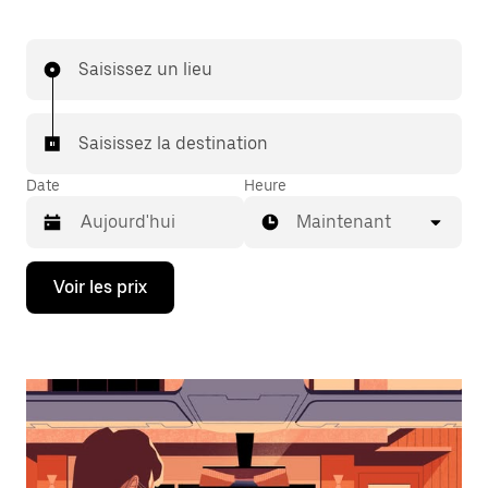
Saisissez un lieu
Saisissez la destination
Date
Heure
Maintenant
Appuyez
Voir les prix
sur
la
flèche
vers
le
bas
pour
ouvrir
le
calendrier