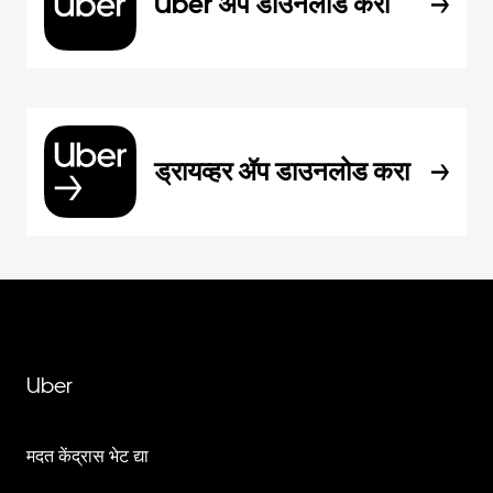
Uber ॲप डाउनलोड करा
ड्रायव्हर ॲप डाउनलोड करा
Uber
मदत केंद्रास भेट द्या