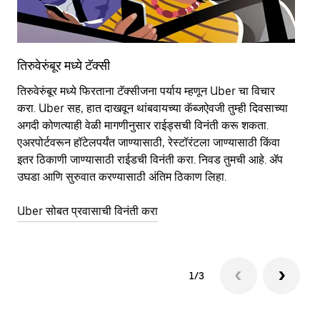
तिरुवेरुंबूर मध्ये टॅक्सी
तिर
तिरुवेरुंबूर मध्ये फिरताना टॅक्सीजना पर्याय म्हणून Uber चा विचार
सा
करा. Uber सह, हात दाखवून थांबवायच्या कॅब्जऐवजी तुम्ही दिवसाच्या
आहे
अगदी कोणत्याही वेळी मागणीनुसार राईड्सची विनंती करू शकता.
कर
एअरपोर्टवरून हॉटेलपर्यंत जाण्यासाठी, रेस्टॉरंटला जाण्यासाठी किंवा
पा
इतर‍ ठिकाणी जाण्यासाठी राईडची विनंती करा. निवड तुमची आहे. ॲप
की
उघडा आणि सुरुवात करण्यासाठी अंतिम ठिकाण लिहा.
वाप
Uber सोबत प्रवासाची विनंती करा
Ub
1/3