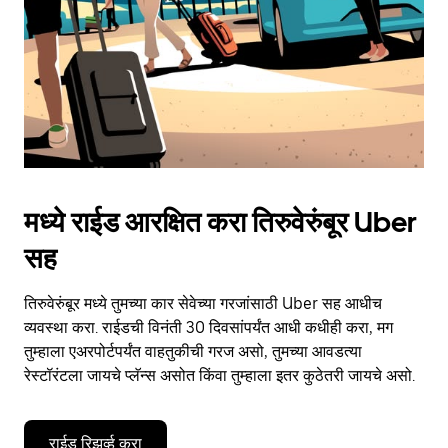
close
the
calendar.
मध्ये राईड आरक्षित करा तिरुवेरुंबूर Uber
सह
तिरुवेरुंबूर मध्ये तुमच्या कार सेवेच्या गरजांसाठी Uber सह आधीच
व्यवस्था करा. राईडची विनंती 30 दिवसांपर्यंत आधी कधीही करा, मग
तुम्हाला एअरपोर्टपर्यंत वाहतुकीची गरज असो, तुमच्या आवडत्या
रेस्टॉरंटला जायचे प्लॅन्स असोत किंवा तुम्हाला इतर कुठेतरी जायचे असो.
राईड रिझर्व्ह करा