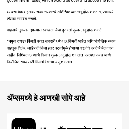
government taxes, which would be over and above the toll.
व्यावसायिक वाहनांवर राज्य सरकारचे अतिरिक्त कर लागू होऊ शकतात, ज्यामध्ये
टोलचा समावेश नसतो.
वाहनाचे नुकसान झाल्यास स्वच्छता किंवा दुरुस्ती शुल्क लागू होऊ शकते.
*नमुना रायडर किंमती फक्त सरासरी UberX किंमती आहेत आणि भौगोलिक स्थान,
वाहतूक विलंब, जाहिराती किंवा इतर घटकांमुळे होणाऱ्या बदलांचे प्रतिबिंबित करत
नाहीत. निश्चित दर आणि किमान शुल्क लागू होऊ शकतात. प्रत्यक्ष रायड आणि
नियोजित रायडसाठी किंमती वेगळ्या असू शकतात.
ॲप्समध्ये हे आणखी सोपे आहे