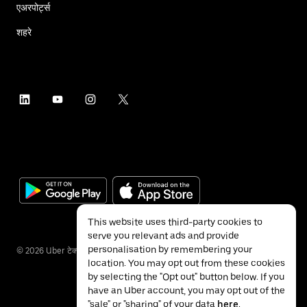
एअरपोर्ट्स
शहरे
This website uses third-party cookies to
serve you relevant ads and provide
personalisation by remembering your
©
2026
Uber टेक्नॉलॉजीज इंक.
location. You may opt out from these cookies
by selecting the "Opt out" button below. If you
have an Uber account, you may opt out of the
"sale" or "sharing" of your data
here
.