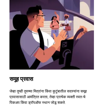
समूह प्रवास
अने
जेव्हा तुम्ही तुमच्या मित्रांना किंवा कुटुंबातील सदस्यांना समूह
जर तु
प्रवासासाठी आमंत्रित करता, तेव्हा प्रत्येक व्यक्ती स्वतःचे
पर्यं
पिकअप किंवा ड्रॉपऑफ स्थान जोडू शकते.
झाल्य