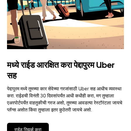
close
the
calendar.
मध्ये राईड आरक्षित करा पेद्दापुरम Uber
सह
पेद्दापुरम मध्ये तुमच्या कार सेवेच्या गरजांसाठी Uber सह आधीच व्यवस्था
करा. राईडची विनंती 30 दिवसांपर्यंत आधी कधीही करा, मग तुम्हाला
एअरपोर्टपर्यंत वाहतुकीची गरज असो, तुमच्या आवडत्या रेस्टॉरंटला जायचे
प्लॅन्स असोत किंवा तुम्हाला इतर कुठेतरी जायचे असो.
राईड रिझर्व्ह करा