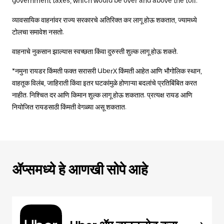
government taxes, which would be over and above the toll.
व्यावसायिक वाहनांवर राज्य सरकारचे अतिरिक्त कर लागू होऊ शकतात, ज्यामध्ये
टोलचा समावेश नसतो.
वाहनाचे नुकसान झाल्यास स्वच्छता किंवा दुरुस्ती शुल्क लागू होऊ शकते.
*नमुना रायडर किंमती फक्त सरासरी UberX किंमती आहेत आणि भौगोलिक स्थान,
वाहतूक विलंब, जाहिराती किंवा इतर घटकांमुळे होणाऱ्या बदलांचे प्रतिबिंबित करत
नाहीत. निश्चित दर आणि किमान शुल्क लागू होऊ शकतात. प्रत्यक्ष रायड आणि
नियोजित रायडसाठी किंमती वेगळ्या असू शकतात.
ॲप्समध्ये हे आणखी सोपे आहे