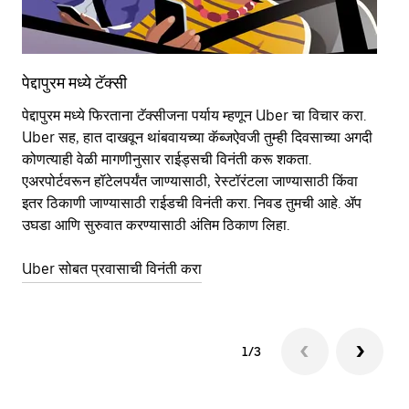
पेद्दापुरम मध्ये टॅक्सी
पेद
पेद्दापुरम मध्ये फिरताना टॅक्सीजना पर्याय म्हणून Uber चा विचार करा.
सा
Uber सह, हात दाखवून थांबवायच्या कॅब्जऐवजी तुम्ही दिवसाच्या अगदी
आहे
कोणत्याही वेळी मागणीनुसार राईड्सची विनंती करू शकता.
कर
एअरपोर्टवरून हॉटेलपर्यंत जाण्यासाठी, रेस्टॉरंटला जाण्यासाठी किंवा
पा
इतर‍ ठिकाणी जाण्यासाठी राईडची विनंती करा. निवड तुमची आहे. ॲप
की
उघडा आणि सुरुवात करण्यासाठी अंतिम ठिकाण लिहा.
वाप
Uber सोबत प्रवासाची विनंती करा
Ub
1/3