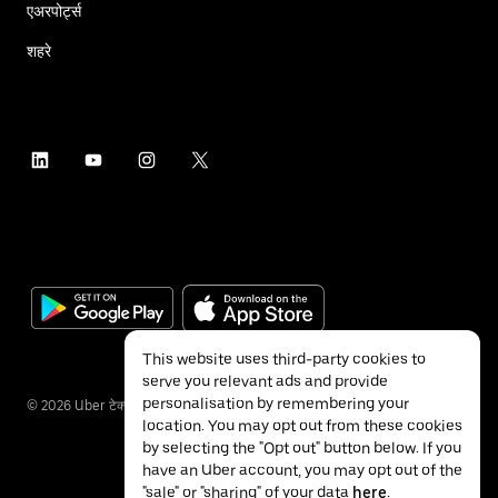
एअरपोर्ट्स
शहरे
This website uses third-party cookies to
serve you relevant ads and provide
personalisation by remembering your
©
2026
Uber टेक्नॉलॉजीज इंक.
location. You may opt out from these cookies
by selecting the "Opt out" button below. If you
have an Uber account, you may opt out of the
"sale" or "sharing" of your data
here
.