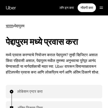
मुख्य
सामग्रीवर
Uber
लॉग इन करा
नोंदणी करा
जा
भारत
>
पेद्दापुरम
पेद्दापुरम मध्ये प्रवास करा
मध्ये प्रवास करण्याचे नियोजन कराल पेद्दापुरम? तुम्ही व्हिजिटर असाल
किंवा रहिवासी असाल, पेद्दापुरम मधील तुमच्या अनुभवाचा पुरेपूर आनंद
घेण्यासाठी या मार्गदर्शकाची मदत घ्या. Uber वापरून विमानतळावरून
हॉटेलपर्यंत प्रवास करा आणि लोकप्रिय मार्ग आणि अंतिम ठिकाणे शोधा.
लोकेशन एन्टर करा
अंतिम ठिकाण लिहा