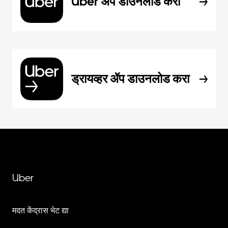
Uber ॲप डाउनलोड करा
ड्रायव्हर ॲप डाउनलोड करा
Uber
मदत केंद्रास भेट द्या