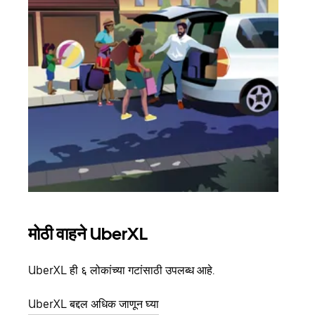
मोठी वाहने UberXL
समू
UberXL ही ६ लोकांच्या गटांसाठी उपलब्ध आहे.
जेव्हा
प्रवास
UberXL बद्दल अधिक जाणून घ्या
पिकअप