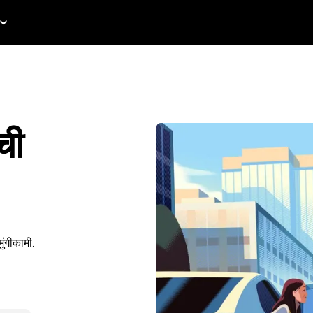
ची
ंगीकामी.