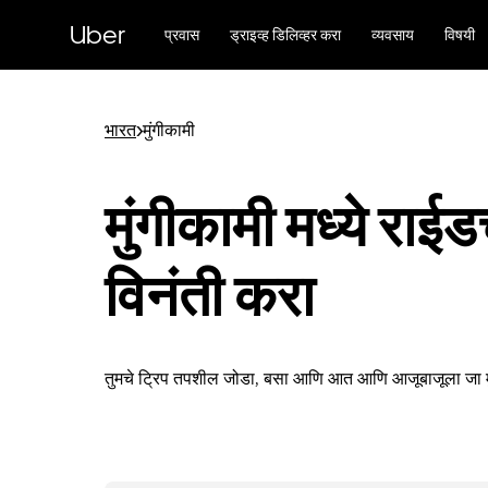
मुख्य
सामग्रीवर
Uber
प्रवास
ड्राइव्ह डिलिव्हर करा
व्यवसाय
विषयी
जा
भारत
>
मुंगीकामी
मुंगीकामी मध्ये राईड
विनंती करा
तुमचे ट्रिप तपशील जोडा, बसा आणि आत आणि आजूबाजूला जा मु