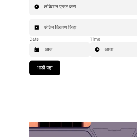
लोकेशन एन्टर करा
अंतिम ठिकाण लिहा
Date
Time
आत्ता
Press
भाडी पहा
the
down
arrow
key
to
interact
with
the
calendar
and
select
a
date.