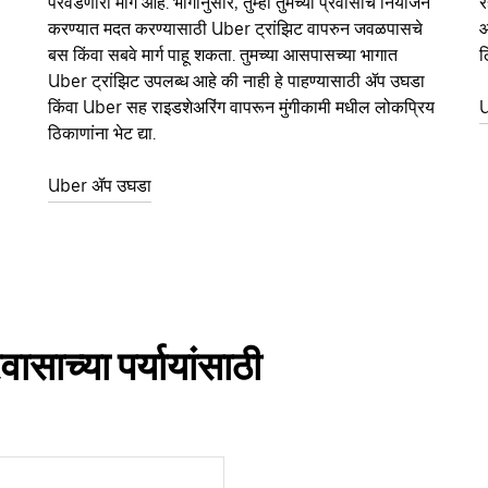
परवडणारा मार्ग आहे. भागानुसार, तुम्ही तुमच्या प्रवासाचे नियोजन
र
करण्यात मदत करण्यासाठी Uber ट्रांझिट वापरुन जवळपासचे
आ
बस किंवा सबवे मार्ग पाहू शकता. तुमच्या आसपासच्या भागात
ठ
Uber ट्रांझिट उपलब्ध आहे की नाही हे पाहण्यासाठी ॲप उघडा
किंवा Uber सह राइडशेअरिंग वापरून मुंगीकामी मधील लोकप्रिय
U
ठिकाणांना भेट द्या.
Uber ॲप उघडा
ासाच्या पर्यायांसाठी