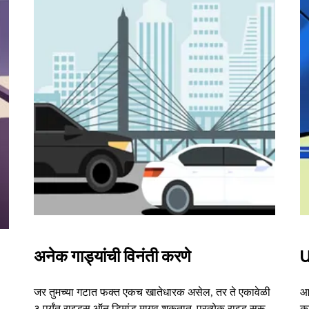
अनेक गाड्यांची विनंती करणे
U
जर तुमच्या गटात फक्त एकच खातेधारक असेल, तर ते एकावेळी
आम
३ पर्यंत राइड्स ऑन डिमांड मागवू शकतात. प्रत्येक राइड सुरू
का