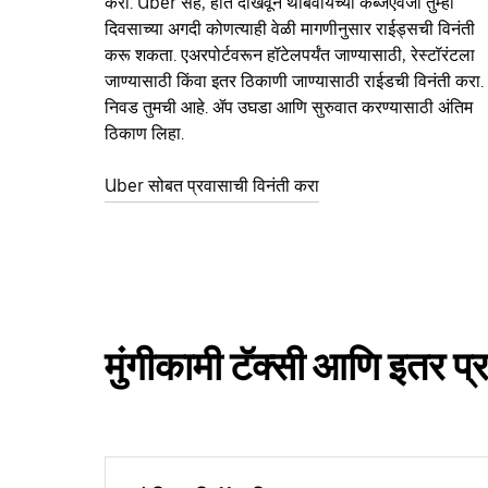
करा. Uber सह, हात दाखवून थांबवायच्या कॅब्जऐवजी तुम्ही
दिवसाच्या अगदी कोणत्याही वेळी मागणीनुसार राईड्सची विनंती
करू शकता. एअरपोर्टवरून हॉटेलपर्यंत जाण्यासाठी, रेस्टॉरंटला
जाण्यासाठी किंवा इतर‍ ठिकाणी जाण्यासाठी राईडची विनंती करा.
निवड तुमची आहे. ॲप उघडा आणि सुरुवात करण्यासाठी अंतिम
ठिकाण लिहा.
Uber सोबत प्रवासाची विनंती करा
मुंगीकामी टॅक्सी आणि इतर प्रव