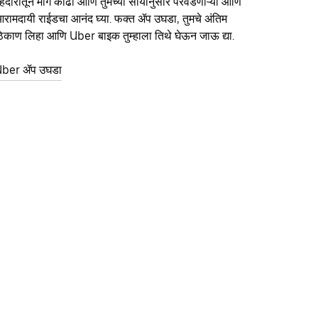
हदारीतून मार्ग काढा आणि तुमच्या सोयीनुसार परवडणाऱ्या आणि
रामदायी राईडचा आनंद घ्या. फक्त ॲप उघडा, तुमचे अंतिम
िकाण लिहा आणि Uber बाइक तुम्हाला तिथे घेऊन जाऊ द्या.
ber ॲप उघडा