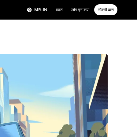
MR-IN
मदत
लॉग इन करा
नोंदणी करा