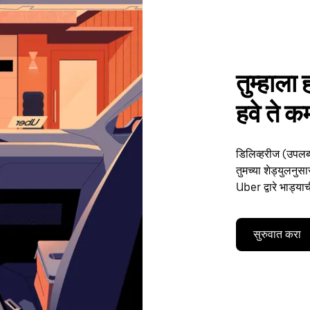
तुम्हाला 
हवे ते क
डिलिव्हरीज (उपलब्
तुमच्या शेड्युलनुस
Uber द्वारे भाड्य
सुरुवात करा