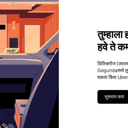
तुम्हाला 
हवे ते
डिलिव्हरीज (उपलब्
Gogundaमध्ये तुमच्
शकता किंवा Uber द
सुरुवात करा