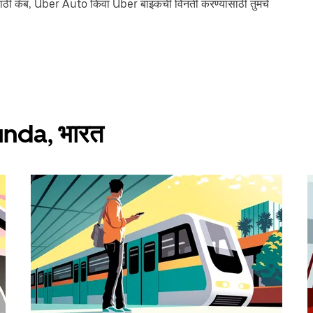
ठी कॅब, Uber Auto किंवा Uber बाइकची विनंती करण्यासाठी तुमचे
gunda, भारत