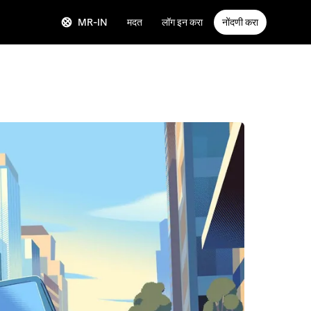
MR-IN
मदत
लॉग इन करा
नोंदणी करा