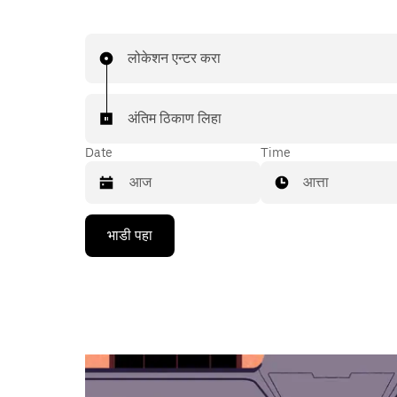
लोकेशन एन्टर करा
अंतिम ठिकाण लिहा
Date
Time
आत्ता
Press
भाडी पहा
the
down
arrow
key
to
interact
with
the
calendar
and