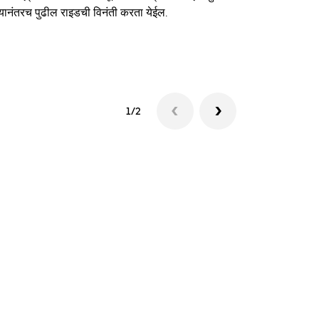
यानंतरच पुढील राइडची विनंती करता येईल.
शटलची उपलब्धत
1/2