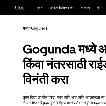
मुख्य
सामग्रीवर
Uber
प्रवास
ड्राइव्ह डिलिव्हर करा
व्यवसाय
विषयी
जा
भारत
>
Gogunda
Gogunda मध्ये आत
किंवा नंतरसाठी रा
विनंती करा
तुमचे ट्रिप तपशील जोडा, बसा आणि आत आणि आजूबाजूला 
किंवा Uber रिझर्व्हसह 90 दिवस आधीपर्यंत कधीही शेड्युल करा