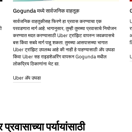
Gogunda मध्ये सार्वजनिक वाहतूक
G
सार्वजनिक वाहतुकीसह फिरणे हा प्रवास करण्याचा एक
U
ी
परवडणारा मार्ग आहे. भागानुसार, तुम्ही तुमच्या प्रवासाचे नियोजन
र
करण्यात मदत करण्यासाठी Uber ट्रांझिट वापरुन जवळपासचे
आ
बस किंवा सबवे मार्ग पाहू शकता. तुमच्या आसपासच्या भागात
ठ
Uber ट्रांझिट उपलब्ध आहे की नाही हे पाहण्यासाठी ॲप उघडा
किंवा Uber सह राइडशेअरिंग वापरून Gogunda मधील
U
लोकप्रिय ठिकाणांना भेट द्या.
Uber ॲप उघडा
रवासाच्या पर्यायांसाठी