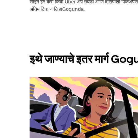
साइन इन करा किंवा Uber अ‍ॅप उघडा आणि दारापाशी पिकअपसा
अंतिम ठिकाण लिहाGogunda.
इथे जाण्याचे इतर मार्ग Go