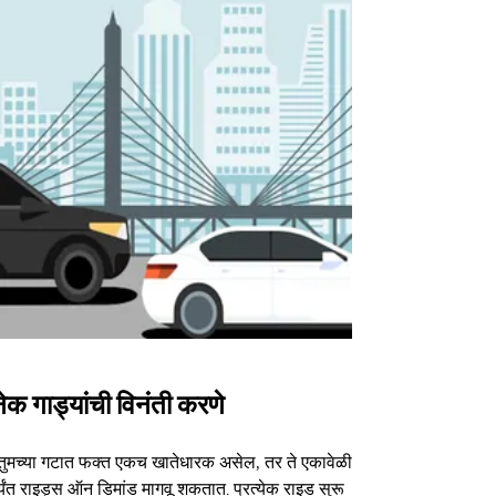
ेक गाड्यांची विनंती करणे
Uber Shu
तुमच्या गटात फक्त एकच खातेधारक असेल, तर ते एकावेळी
आमचा शटल पर्या
्यंत राइड्स ऑन डिमांड मागवू शकतात. प्रत्येक राइड सुरू
ठराविक कार्यक्र