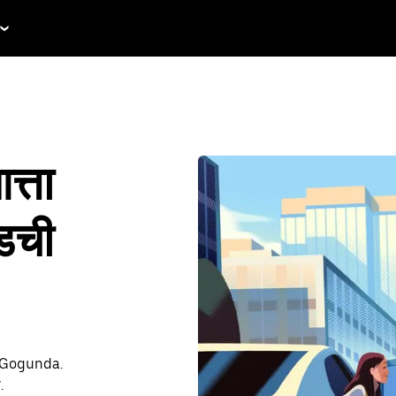
्ता
ईडची
जा Gogunda.
.