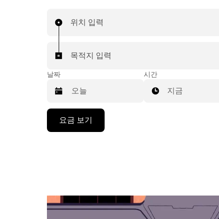
위치 입력
목적지 입력
날짜
시간
지금
캘
요금 보기
린
더
를
조
작
하
려
면
아
래