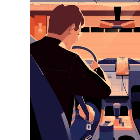
화
살
표
키
를
눌
러
날
짜
를
선
택
하
세
요.
캘
린
더
를
닫
으