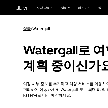
메
Uber
인
차량 서비스
서비스
비즈니스
정보
콘
텐
츠
로
영국
>
Watergall
건
너
뛰
Watergall로 
기
계획 중이신가
여정 세부 정보를 추가하고 차량 서비스를 이용하
편리하게 이동하세요. Watergall. 또는 최대 90일 
Reserve로 미리 예약하세요.