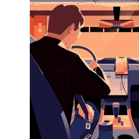
아
래
화
살
표
키
를
눌
러
날
짜
를
선
택
하
세
요.
캘
린
더
를