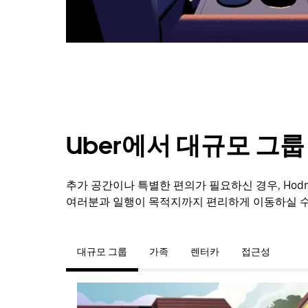
닫
으
려
면
Esc
키
를
누
르
세
Uber에서 대규모 그
요.
추가 공간이나 특별한 편의가 필요하신 경우, Hodnell
여러분과 일행이 목적지까지 편리하게 이동하실 수
대규모 그룹
가족
렌터카
접근성