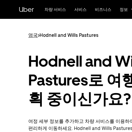
메
Uber
인
차량 서비스
서비스
비즈니스
정보
콘
텐
츠
로
영국
>
Hodnell and Wills Pastures
건
너
뛰
Hodnell and Wi
기
Pastures로 여
획 중이신가요?
여정 세부 정보를 추가하고 차량 서비스를 이용하
편리하게 이동하세요. Hodnell and Wills Pastur