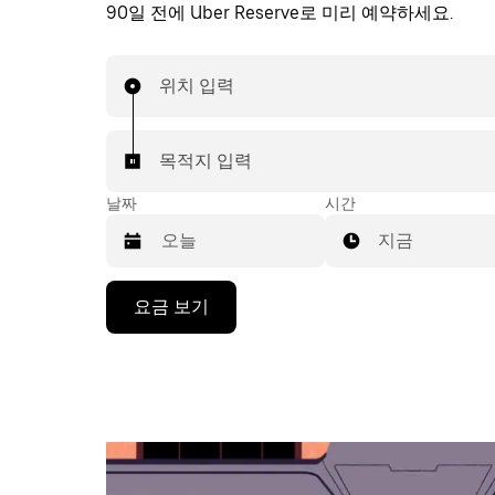
90일 전에 Uber Reserve로 미리 예약하세요.
위치 입력
목적지 입력
날짜
시간
지금
캘
요금 보기
린
더
를
조
작
하
려
면