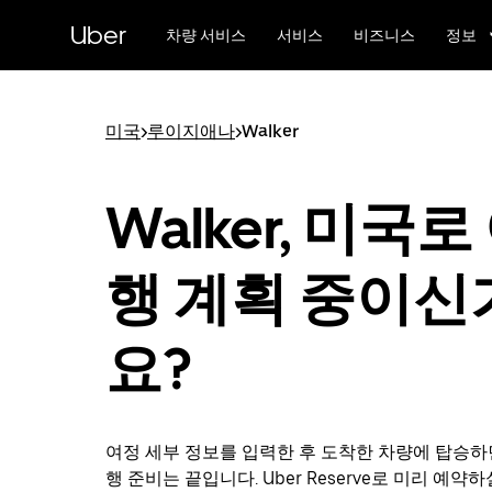
메
Uber
인
차량 서비스
서비스
비즈니스
정보
콘
텐
츠
로
미국
>
루이지애나
>
Walker
건
너
뛰
Walker, 미국로
기
행 계획 중이신
요?
여정 세부 정보를 입력한 후 도착한 차량에 탑승하면 
행 준비는 끝입니다. Uber Reserve로 미리 예약