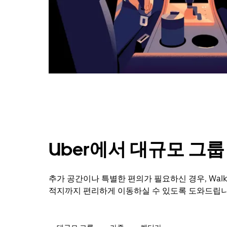
캘
린
더
를
닫
으
려
면
Esc
키
를
누
르
세
Uber에서 대규모 그
요.
추가 공간이나 특별한 편의가 필요하신 경우, Wal
적지까지 편리하게 이동하실 수 있도록 도와드립니