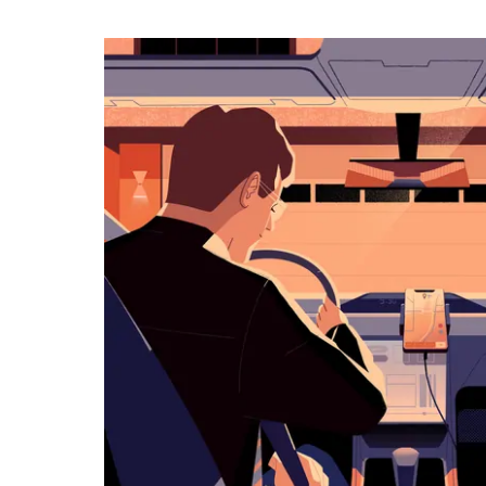
작
하
려
면
아
래
화
살
표
키
를
눌
러
날
짜
를
선
택
하
세
요.