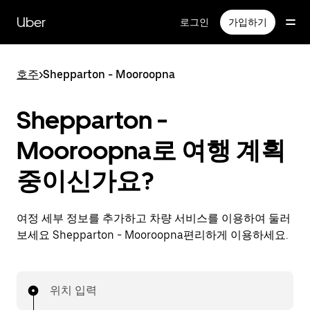
메
인
Uber
로그인
가입하기
콘
텐
츠
호주
>
Shepparton - Mooroopna
로
건
너
Shepparton -
뛰
기
Mooroopna로 여행 계획
중이신가요?
여정 세부 정보를 추가하고 차량 서비스를 이용하여 둘러
보세요 Shepparton - Mooroopna편리하게 이용하세요.
위치 입력