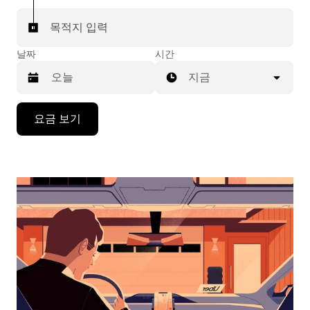
목적지 입력
날짜
시간
지금
캘
요금 보기
린
더
를
조
작
하
려
면
아
래
화
살
표