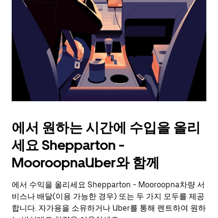
키
를
눌
러
날
짜
를
선
택
하
세
요.
에서 원하는 시간에 수입을 올리
캘
린
세요 Shepparton -
더
를
MooroopnaUber와 함께
닫
으
에서 수익을 올리세요 Shepparton - Mooroopna차량 서
려
비스나 배달(이용 가능한 경우) 또는 두 가지 모두를 제공
면
Esc
합니다. 자가용을 소유하거나 Uber를 통해 렌트하여 원하
키