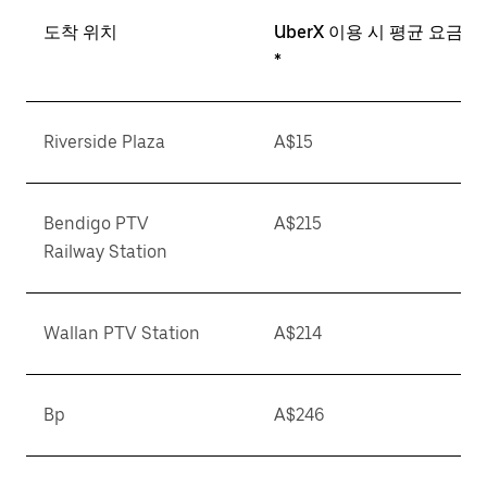
도착 위치
UberX 이용 시 평균 요금
*
Riverside Plaza
A$15
Bendigo PTV
A$215
Railway Station
Wallan PTV Station
A$214
Bp
A$246