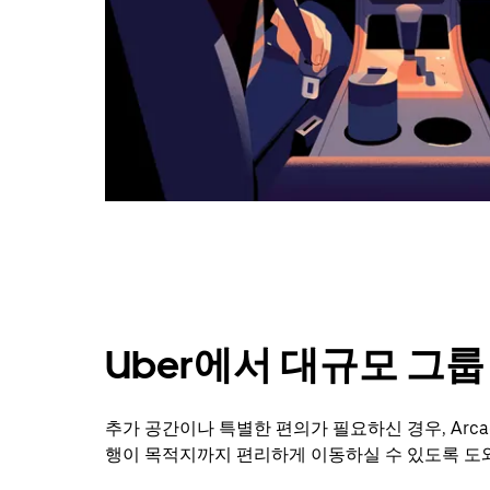
요.
캘
린
더
를
닫
으
려
면
Esc
키
를
누
르
세
Uber에서 대규모 그
요.
추가 공간이나 특별한 편의가 필요하신 경우, Arca
행이 목적지까지 편리하게 이동하실 수 있도록 도