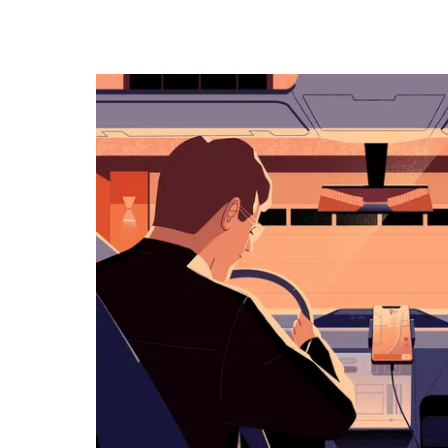
를
조
작
하
려
면
아
래
화
살
표
키
를
눌
러
날
짜
를
선
택
하
세