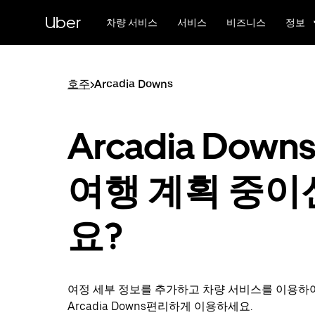
메
Uber
인
차량 서비스
서비스
비즈니스
정보
콘
텐
츠
로
호주
>
Arcadia Downs
건
너
뛰
Arcadia Down
기
여행 계획 중이
요?
여정 세부 정보를 추가하고 차량 서비스를 이용하
Arcadia Downs편리하게 이용하세요.