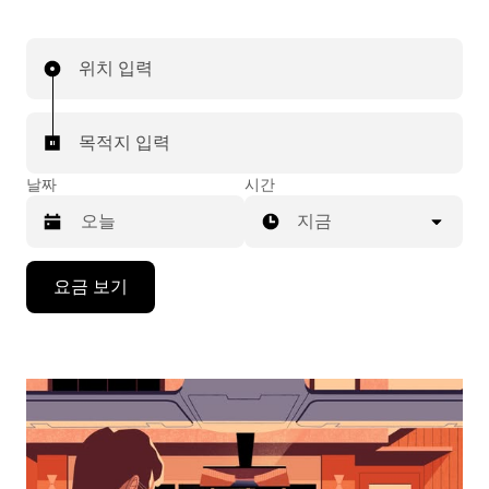
위치 입력
목적지 입력
날짜
시간
지금
캘
요금 보기
린
더
를
조
작
하
려
면
아