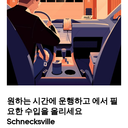
래
화
살
표
키
를
눌
러
날
짜
를
선
택
하
세
요.
원하는 시간에 운행하고 에서 필
캘
린
요한 수입을 올리세요
더
를
Schnecksville
닫