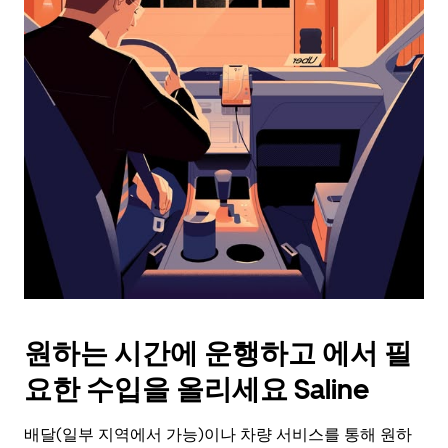
래
화
살
표
키
를
눌
러
날
짜
를
선
택
하
세
요.
원하는 시간에 운행하고 에서 필
캘
린
요한 수입을 올리세요 Saline
더
를
배달(일부 지역에서 가능)이나 차량 서비스를 통해 원하
닫