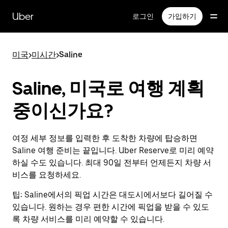
메
인
Uber
로그인
가입하기
콘
텐
츠
미국
>
미시간
>
Saline
로
건
너
Saline, 미국로 여행 계획
뛰
기
중이신가요?
여정 세부 정보를 입력한 후 도착한 차량에 탑승하면
Saline 여행 준비는 끝입니다. Uber Reserve로 미리 예약
하실 수도 있습니다. 최대 90일 전부터 언제든지 차량 서
비스를 요청하세요.
팁:
Saline에서의 픽업 시간은 대도시에서보다 길어질 수
있습니다. 원하는 경우 편한 시간에 픽업을 받을 수 있도
록 차량 서비스를 미리 예약할 수 있습니다.