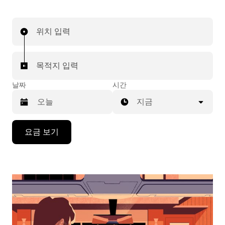
위치 입력
목적지 입력
날짜
시간
지금
캘
요금 보기
린
더
를
조
작
하
려
면
아