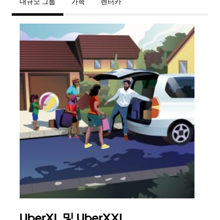
대규모 그룹
가족
렌터카
UberXL 및 UberXXL
그