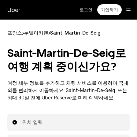
메
인
Uber
로그인
가입하기
콘
텐
츠
프랑스
>
누벨아키텐
>
Saint-Martin-De-Seig
로
건
너
Saint-Martin-De-Seig로
뛰
기
여행 계획 중이신가요?
여정 세부 정보를 추가하고 차량 서비스를 이용하여 국내
외를 편리하게 이동하세요. Saint-Martin-De-Seig. 또는
최대 90일 전에 Uber Reserve로 미리 예약하세요.
위치 입력