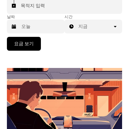
목적지 입력
날짜
시간
지금
캘
요금 보기
린
더
를
조
작
하
려
면
아
래
화
살
표
키