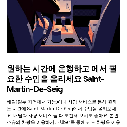
를
눌
러
날
짜
를
선
택
하
세
요.
원하는 시간에 운행하고 에서 필
캘
린
요한 수입을 올리세요 Saint-
더
를
Martin-De-Seig
닫
으
배달(일부 지역에서 가능)이나 차량 서비스를 통해 원하
려
는 시간에 Saint-Martin-De-Seig에서 수입을 올려보세
면
Esc
요. 배달과 차량 서비스 둘 다 도전해 보셔도 좋아요! 본인
키
소유의 차량을 이용하거나 Uber를 통해 렌트 차량을 이용
를