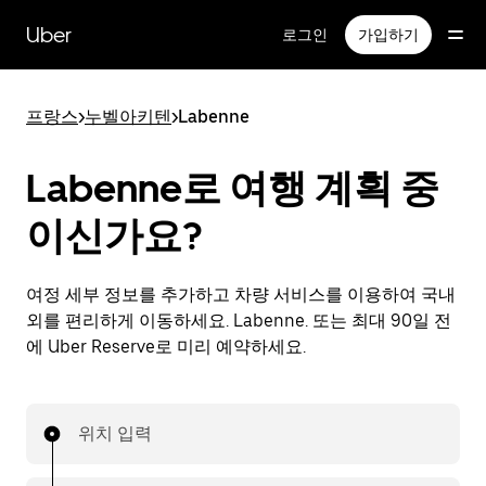
메
인
Uber
로그인
가입하기
콘
텐
츠
프랑스
>
누벨아키텐
>
Labenne
로
건
너
Labenne로 여행 계획 중
뛰
기
이신가요?
여정 세부 정보를 추가하고 차량 서비스를 이용하여 국내
외를 편리하게 이동하세요. Labenne. 또는 최대 90일 전
에 Uber Reserve로 미리 예약하세요.
위치 입력