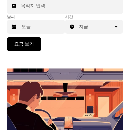
목적지 입력
날짜
시간
지금
캘
요금 보기
린
더
를
조
작
하
려
면
아
래
화
살
표
키