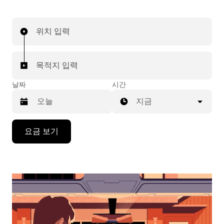
위치 입력
목적지 입력
날짜
시간
지금
캘
요금 보기
린
더
를
조
작
하
려
면
아