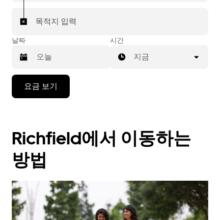
목적지 입력
날짜
시간
지금
캘
요금 보기
린
더
를
조
Richfield에서 이동하는
작
하
려
방법
면
아
래
화
살
표