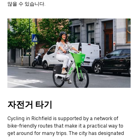
키
않을 수 있습니다.
를
누
르
세
요.
자전거 타기
Cycling in Richfield is supported by a network of
bike-friendly routes that make it a practical way to
get around for many trips. The city has designated