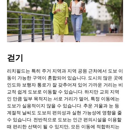
키
를
눌
러
날
짜
를
선
택
걷기
하
세
요.
리치필드는 특히 주거 지역과 지역 공원 근처에서 도보 이
캘
동이 가능한 구역이 혼합되어 있습니다. 도시의 많은 곳에
린
인도와 보행자 통로가 잘 갖추어져 있어 가까운 거리는 비
더
교적 쉽게 도보로 이동할 수 있습니다. 하지만 교외 지역
를
인 만큼 일부 목적지는 서로 거리가 멀어, 특정 이동에는
닫
도보가 실용적이지 않을 수 있습니다. 추운 겨울과 눈 등
으
계절적 날씨도 도보의 편의성과 실현 가능성에 영향을 줄
려
면
수 있습니다. 전반적으로 도보는 인근 편의시설을 이용할
Esc
때 편리한 선택이 될 수 있지만, 모든 이동에 적합하지는