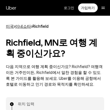
메
인
Uber
로그인
가입하기
콘
텐
츠
미국
>
미네소타
>
Richfield
로
건
너
Richfield, MN로 여행 계
뛰
기
획 중이신가요?
다음 지역으로 여행 계획 중이신가요? Richfield? 여행객
이든 거주민이든, Richfield에서 알찬 경험을 할 수 있도
록 본 가이드를 활용해 보세요. Uber를 이용해 공항에서
호텔로 이동하고 인기 경로와 목적지를 확인하세요.
위치 입력