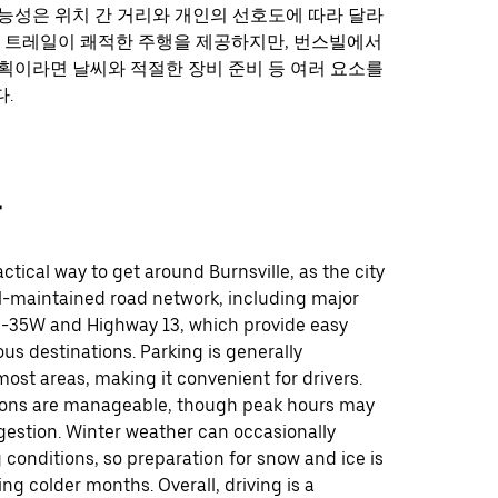
능성은 위치 간 거리와 개인의 선호도에 따라 달라
. 트레일이 쾌적한 주행을 제공하지만, 번스빌에서
획이라면 날씨와 적절한 장비 준비 등 여러 요소를
.
차
actical way to get around Burnsville, as the city
ll-maintained road network, including major
 I-35W and Highway 13, which provide easy
ous destinations. Parking is generally
most areas, making it convenient for drivers.
tions are manageable, though peak hours may
estion. Winter weather can occasionally
 conditions, so preparation for snow and ice is
ng colder months. Overall, driving is a