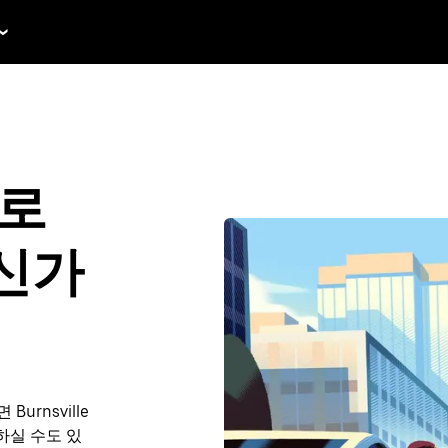
국로
신가
rnsville
약하실 수도 있