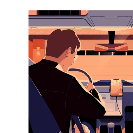
작
하
려
면
아
래
화
살
표
키
를
눌
러
날
짜
를
선
택
하
세
요.