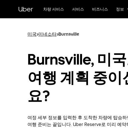
메
Uber
인
차량 서비스
서비스
비즈니스
정보
콘
텐
츠
로
미국
>
미네소타
>
Burnsville
건
너
뛰
Burnsville, 미
기
여행 계획 중이
요?
여정 세부 정보를 입력한 후 도착한 차량에 탑승하면 Bu
여행 준비는 끝입니다. Uber Reserve로 미리 예