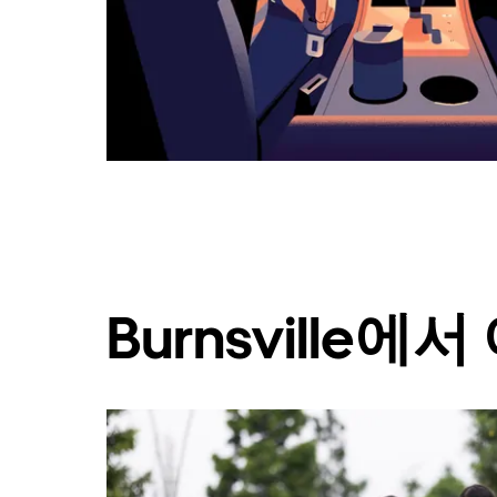
캘
린
더
를
닫
으
려
면
Esc
키
를
누
르
세
Burnsville
요.