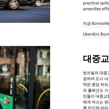
practical opti
amenities effic
지금 Burnsv
Uber에서 Bu
대중
번즈빌의 대중교
공하며 도시 내
역은 중앙 허브
의 출퇴근도 가
민들이 대중교통
에게 버스는 편
행 빈도에 따라