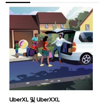
UberXL 및 UberXXL
그