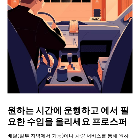
래
화
살
표
키
를
눌
러
날
짜
를
선
택
하
세
요.
원하는 시간에 운행하고 에서 필
캘
린
요한 수입을 올리세요 프로스퍼
더
를
배달(일부 지역에서 가능)이나 차량 서비스를 통해 원하
닫