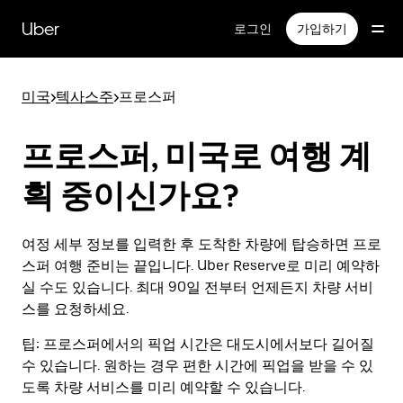
메
인
Uber
로그인
가입하기
콘
텐
츠
미국
>
텍사스주
>
프로스퍼
로
건
너
프로스퍼, 미국로 여행 계
뛰
기
획 중이신가요?
여정 세부 정보를 입력한 후 도착한 차량에 탑승하면 프로
스퍼 여행 준비는 끝입니다. Uber Reserve로 미리 예약하
실 수도 있습니다. 최대 90일 전부터 언제든지 차량 서비
스를 요청하세요.
팁:
프로스퍼에서의 픽업 시간은 대도시에서보다 길어질
수 있습니다. 원하는 경우 편한 시간에 픽업을 받을 수 있
도록 차량 서비스를 미리 예약할 수 있습니다.