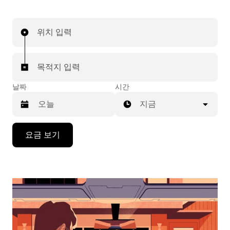
위치 입력
목적지 입력
날짜
시간
지금
캘
요금 보기
린
더
를
조
작
하
려
면
아