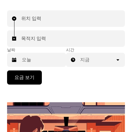
위치 입력
목적지 입력
날짜
시간
지금
캘
요금 보기
린
더
를
조
작
하
려
면
아