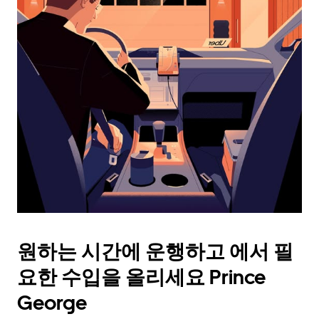
래
화
살
표
키
를
눌
러
날
짜
를
선
택
하
세
요.
원하는 시간에 운행하고 에서 필
캘
린
요한 수입을 올리세요 Prince
더
를
George
닫