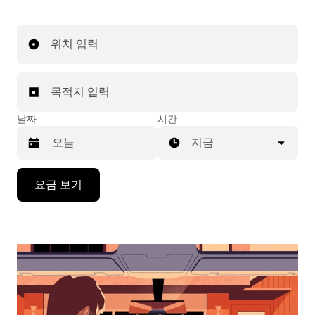
위치 입력
목적지 입력
날짜
시간
지금
캘
요금 보기
린
더
를
조
작
하
려
면
아