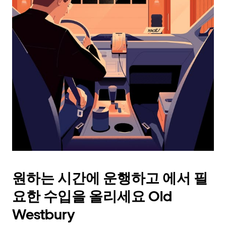
래
화
살
표
키
를
눌
러
날
짜
를
선
택
하
세
요.
원하는 시간에 운행하고 에서 필
캘
린
요한 수입을 올리세요 Old
더
를
Westbury
닫