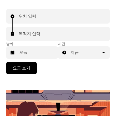
위치 입력
목적지 입력
날짜
시간
지금
캘
요금 보기
린
더
를
조
작
하
려
면
아