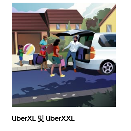
UberXL 및 UberXXL
그