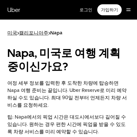
메
인
Uber
로그인
가입하기
콘
텐
츠
미국
>
캘리포니아주
>
Napa
로
건
너
Napa, 미국로 여행 계획
뛰
기
중이신가요?
여정 세부 정보를 입력한 후 도착한 차량에 탑승하면
Napa 여행 준비는 끝입니다. Uber Reserve로 미리 예약
하실 수도 있습니다. 최대 90일 전부터 언제든지 차량 서
비스를 요청하세요.
팁:
Napa에서의 픽업 시간은 대도시에서보다 길어질 수
있습니다. 원하는 경우 편한 시간에 픽업을 받을 수 있도
록 차량 서비스를 미리 예약할 수 있습니다.