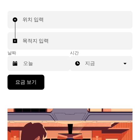
위치 입력
목적지 입력
날짜
시간
지금
캘
요금 보기
린
더
를
조
작
하
려
면
아