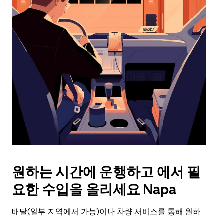
래
화
살
표
키
를
눌
러
날
짜
를
선
택
하
세
요.
원하는 시간에 운행하고 에서 필
캘
린
요한 수입을 올리세요 Napa
더
를
배달(일부 지역에서 가능)이나 차량 서비스를 통해 원하
닫