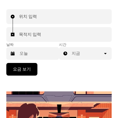
위치 입력
목적지 입력
날짜
시간
지금
캘
요금 보기
린
더
를
조
작
하
려
면
아