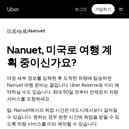
메
인
Uber
로그인
가입하기
콘
텐
츠
미국
>
뉴욕
>
Nanuet
로
건
너
Nanuet, 미국로 여행 계
뛰
기
획 중이신가요?
여정 세부 정보를 입력한 후 도착한 차량에 탑승하면
Nanuet 여행 준비는 끝입니다. Uber Reserve로 미리 예
약하실 수도 있습니다. 최대 90일 전부터 언제든지 차량
서비스를 요청하세요.
팁:
Nanuet에서의 픽업 시간은 대도시에서보다 길어질
수 있습니다. 원하는 경우 편한 시간에 픽업을 받을 수 있
도록 차량 서비스를 미리 예약할 수 있습니다.