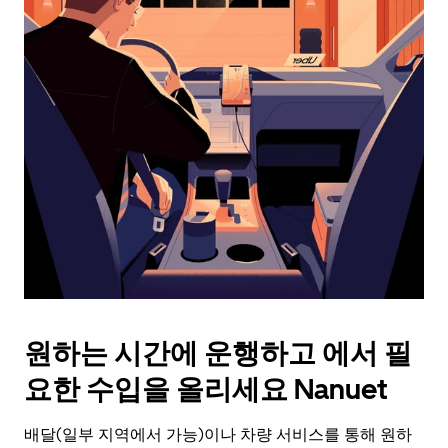
래
화
살
표
키
를
눌
러
날
짜
를
선
택
하
세
요.
원하는 시간에 운행하고 에서 필
캘
린
요한 수입을 올리세요 Nanuet
더
를
배달(일부 지역에서 가능)이나 차량 서비스를 통해 원하
닫