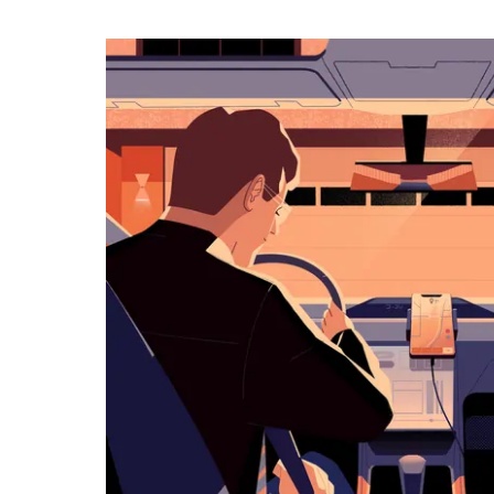
작
하
려
면
아
래
화
살
표
키
를
눌
러
날
짜
를
선
택
하
세
요.