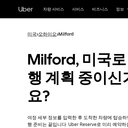
메
Uber
인
차량 서비스
서비스
비즈니스
정보
콘
텐
츠
로
미국
>
오하이오
>
Milford
건
너
뛰
Milford, 미국로
기
행 계획 중이신
요?
여정 세부 정보를 입력한 후 도착한 차량에 탑승하면 M
행 준비는 끝입니다. Uber Reserve로 미리 예약