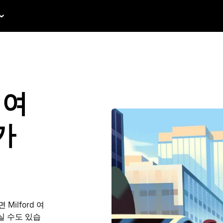
 여
가
ilford 여
하실 수도 있습