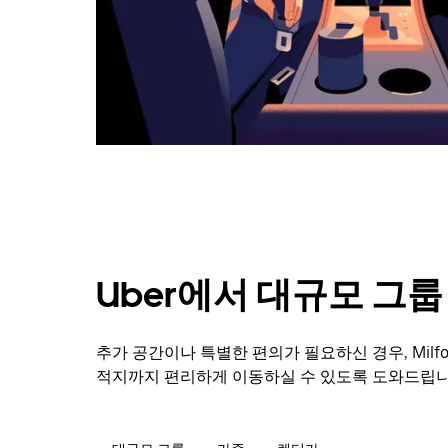
캘
린
더
를
닫
으
려
면
Esc
키
를
누
르
세
Uber에서 대규모 그
요.
추가 공간이나 특별한 편의가 필요하신 경우, Mil
적지까지 편리하게 이동하실 수 있도록 도와드립니