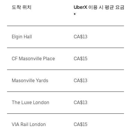
도착 위치
UberX 이용 시 평균 요금
*
Elgin Hall
CA$13
CF Masonville Place
CA$15
Masonville Yards
CA$13
The Luxe London
CA$13
VIA Rail London
CA$15