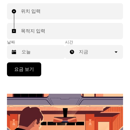
위치 입력
목적지 입력
날짜
시간
지금
캘
요금 보기
린
더
를
조
작
하
려
면
아
래