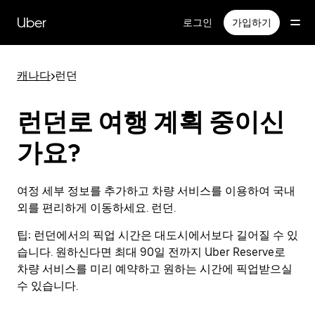
메
인
Uber
로그인
가입하기
콘
텐
츠
캐나다
>
런던
로
건
너
런던로 여행 계획 중이신
뛰
기
가요?
여정 세부 정보를 추가하고 차량 서비스를 이용하여 국내
외를 편리하게 이동하세요. 런던.
팁:
런던에서의 픽업 시간은 대도시에서보다 길어질 수 있
습니다. 원하신다면 최대 90일 전까지 Uber Reserve로
차량 서비스를 미리 예약하고 원하는 시간에 픽업받으실
수 있습니다.