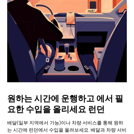
화
살
표
키
를
눌
러
날
짜
를
선
택
하
세
요.
원하는 시간에 운행하고 에서 필
캘
린
요한 수입을 올리세요 런던
더
를
배달(일부 지역에서 가능)이나 차량 서비스를 통해 원하
닫
으
는 시간에 런던에서 수입을 올려보세요. 배달과 차량 서비