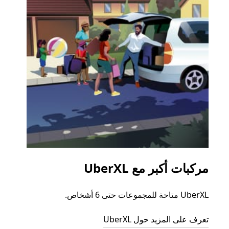
مركبات أكبر مع UberXL
الرح
UberXL متاحة للمجموعات حتى 6 أشخاص.
عند دع
الجما
تعرف على المزيد حول UberXL
التوصي