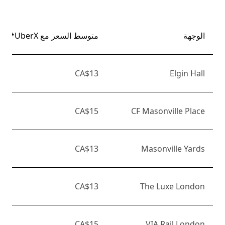
الوجهة
متوسط السعر مع UberX*
CA$13
Elgin Hall
CA$15
CF Masonville Place
CA$13
Masonville Yards
CA$13
The Luxe London
CA$15
VIA Rail London