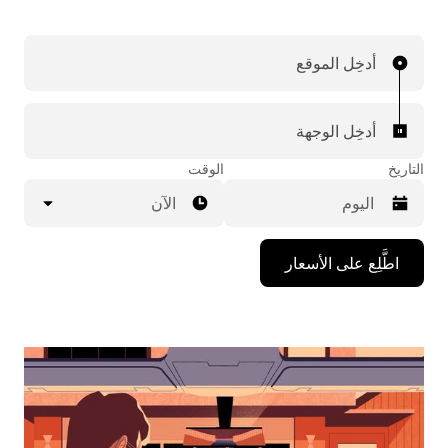
أدخِل الموقع
أدخِل الوجهة
التاريخ
الوقت
الآن
اضغط
اطَّلِع على الأسعار
على
مفتاح
السهم
المتجه
للأسفل
لاستخدام
التقويم
واختيار
التاريخ.
اضغط