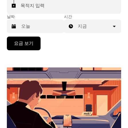
목적지 입력
날짜
시간
지금
캘
요금 보기
린
더
를
조
작
하
려
면
아
래
화
살
표
키