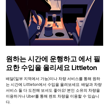
를
눌
러
날
짜
를
선
택
하
세
요.
원하는 시간에 운행하고 에서 필
캘
린
요한 수입을 올리세요 Littleton
더
를
배달(일부 지역에서 가능)이나 차량 서비스를 통해 원하
닫
으
는 시간에 Littleton에서 수입을 올려보세요. 배달과 차량
려
서비스 둘 다 도전해 보셔도 좋아요! 본인 소유의 차량을
면
이용하거나 Uber를 통해 렌트 차량을 이용할 수 있습니
Esc
다.
키
를